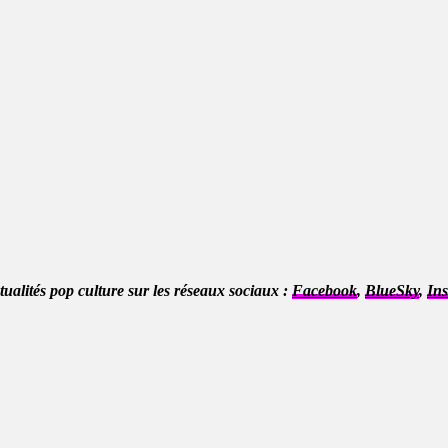
ctualités pop culture sur les réseaux sociaux :
Facebook
,
BlueSky
,
In