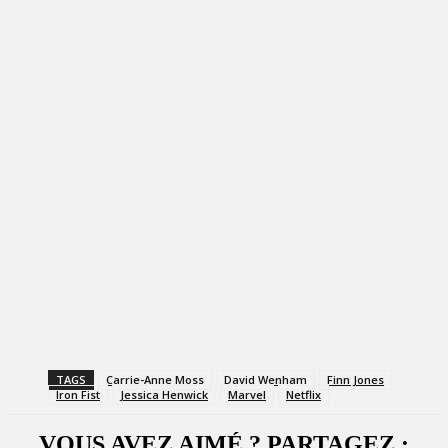
TAGS
Carrie-Anne Moss
David Wenham
Finn Jones
Iron Fist
Jessica Henwick
Marvel
Netflix
VOUS AVEZ AIMÉ ? PARTAGEZ :