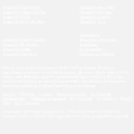
Actualités Pop Culture
Actualités jeux vidéo
Actualités cinéma et films
Actualités Musique
Actualités Séries
Actualités Comics
Actualités DVD / Blu-Ray
Actualités Tech
Chroniques
Actualités Marvel Studios
Interviews des acteurs
Actualités DC Studios
Emissions
Actualités Netflix
La Rédaction
Actualités Star Wars
Chronologie Marvel
Eklecty-City, média francophone dédié à la Pop Culture. Retrouvez
quotidiennement toute l’actualité du cinéma, des séries, du jeu vidéo et de la
culture web. Référence pour les communautés Marvel (MCU), DC et Star
Wars, le site propose des news incontournables, des dossiers de fond et des
interviews exclusives axés sur l'analyse et le décryptage.
Accueil
A Propos
Contact
Mentions Légales
Politique de
confidentialité
Politique de notation
Recrutement
Partenaires
Pop'N
Chill
MCU Timeline
Copyright © 2009-2026 Eklecty-City - Tous droits réservés. Toutes les
marques citées sur Eklecty-City appartiennent à leur propriétaire respectif.