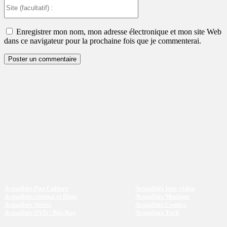
Site
(facultatif)
:
Enregistrer mon nom, mon adresse électronique et mon site Web
dans ce navigateur pour la prochaine fois que je commenterai.
Actualités Pop Culture
Actualités jeux vidéo
Actualités cinéma et films
Actualités Musique
Actualités Séries
Actualités Comics
Actualités DVD / Blu-Ray
Actualités Tech