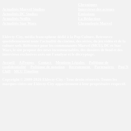
Chroniques
Actualités Marvel Studios
Interviews des acteurs
Actualités DC Studios
Emissions
Actualités Netflix
La Rédaction
Actualités Star Wars
Chronologie Marvel
Eklecty-City, média francophone dédié à la Pop Culture. Retrouvez
quotidiennement toute l’actualité du cinéma, des séries, du jeu vidéo et de la
culture web. Référence pour les communautés Marvel (MCU), DC et Star
Wars, le site propose des news incontournables, des dossiers de fond et des
interviews exclusives axés sur l'analyse et le décryptage.
Accueil
A Propos
Contact
Mentions Légales
Politique de
confidentialité
Politique de notation
Recrutement
Partenaires
Pop'N
Chill
MCU Timeline
Copyright © 2009-2026 Eklecty-City - Tous droits réservés. Toutes les
marques citées sur Eklecty-City appartiennent à leur propriétaire respectif.