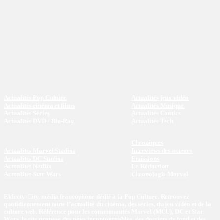
Actualités Pop Culture
Actualités jeux vidéo
Actualités cinéma et films
Actualités Musique
Actualités Séries
Actualités Comics
Actualités DVD / Blu-Ray
Actualités Tech
Chroniques
Actualités Marvel Studios
Interviews des acteurs
Actualités DC Studios
Emissions
Actualités Netflix
La Rédaction
Actualités Star Wars
Chronologie Marvel
Eklecty-City, média francophone dédié à la Pop Culture. Retrouvez
quotidiennement toute l’actualité du cinéma, des séries, du jeu vidéo et de la
culture web. Référence pour les communautés Marvel (MCU), DC et Star
Wars, le site propose des news incontournables, des dossiers de fond et des