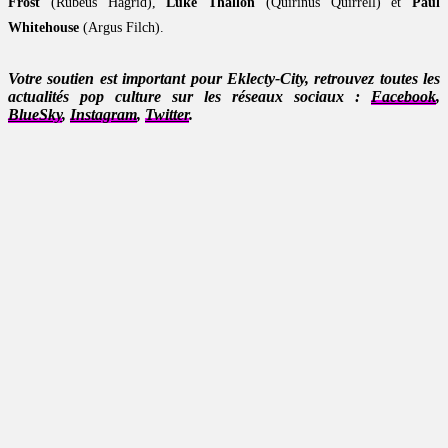
Frost
(Rubeus Hagrid),
Luke Thallon
(Quirinus Quirrell) et
Paul
Whitehouse
(Argus Filch).
Votre soutien est important pour Eklecty-City, retrouvez toutes les
actualités pop culture sur les réseaux sociaux :
Facebook
,
BlueSky
,
Instagram
,
Twitter
.