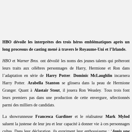
HBO dévoile les interprètes des trois héros emblématiques après un
long processus de casting mené à travers le Royaume-Uni et l’Irlande.
HBO
et
Warner Bros.
ont dévoilé les noms des jeunes talents qui prêteront
leurs traits aux célèbres personnages de Harry, Hermione et Ron dans
l’adaptation en série de
Harry Potter
.
Dominic McLaughlin
incarnera
Harry Potter.
Arabella Stanton
se glissera dans la peau de Hermione
Granger. Quant à
Alastair Stout
, il jouera Ron Weasley. Tous trois font
leurs premiers pas dans une production de cette envergure, sélectionnés
parmi des milliers de candidats.
La showrunneuse
Francesca Gardiner
et le réalisateur
Mark Mylod
saluent la justesse de leur jeu et leur capacité à donner vie à ces personnages
cultes. Dans leur déclaration, ils expriment leur enthousiasme : ‘
Après une