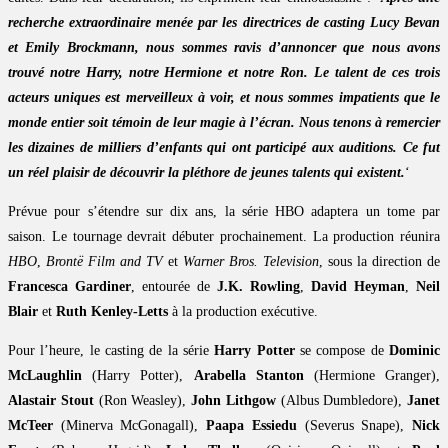
recherche extraordinaire menée par les directrices de casting Lucy Bevan
et Emily Brockmann, nous sommes ravis d’annoncer que nous avons
trouvé notre Harry, notre Hermione et notre Ron. Le talent de ces trois
acteurs uniques est merveilleux à voir, et nous sommes impatients que le
monde entier soit témoin de leur magie à l’écran. Nous tenons à remercier
les dizaines de milliers d’enfants qui ont participé aux auditions. Ce fut
un réel plaisir de découvrir la pléthore de jeunes talents qui existent.
‘
Prévue pour s’étendre sur dix ans, la série HBO adaptera un tome par
saison. Le tournage devrait débuter prochainement. La production réunira
HBO
,
Brontë Film and TV
et
Warner Bros. Television
, sous la direction de
Francesca Gardiner
, entourée de
J.K. Rowling
,
David Heyman
,
Neil
Blair
et
Ruth Kenley-Letts
à la production exécutive.
Pour l’heure, le casting de la série
Harry Potter
se compose de
Dominic
McLaughlin
(Harry Potter),
Arabella Stanton
(Hermione Granger),
Alastair Stout
(Ron Weasley),
John Lithgow
(Albus Dumbledore),
Janet
McTeer
(Minerva McGonagall),
Paapa Essiedu
(Severus Snape),
Nick