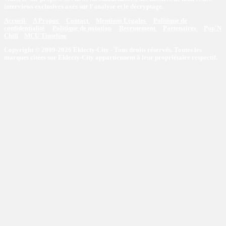
interviews exclusives axés sur l'analyse et le décryptage.
Accueil
A Propos
Contact
Mentions Légales
Politique de
confidentialité
Politique de notation
Recrutement
Partenaires
Pop'N
Chill
MCU Timeline
Copyright © 2009-2026 Eklecty-City - Tous droits réservés. Toutes les
marques citées sur Eklecty-City appartiennent à leur propriétaire respectif.