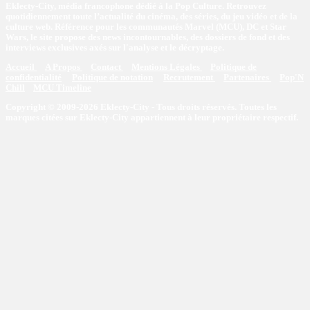
Eklecty-City, média francophone dédié à la Pop Culture. Retrouvez
quotidiennement toute l’actualité du cinéma, des séries, du jeu vidéo et de la
culture web. Référence pour les communautés Marvel (MCU), DC et Star
Wars, le site propose des news incontournables, des dossiers de fond et des
interviews exclusives axés sur l'analyse et le décryptage.
Accueil
A Propos
Contact
Mentions Légales
Politique de
confidentialité
Politique de notation
Recrutement
Partenaires
Pop'N
Chill
MCU Timeline
Copyright © 2009-2026 Eklecty-City - Tous droits réservés. Toutes les
marques citées sur Eklecty-City appartiennent à leur propriétaire respectif.