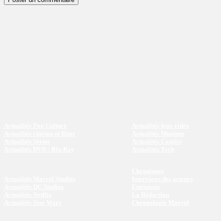
Actualités Pop Culture
Actualités jeux vidéo
Actualités cinéma et films
Actualités Musique
Actualités Séries
Actualités Comics
Actualités DVD / Blu-Ray
Actualités Tech
Chroniques
Actualités Marvel Studios
Interviews des acteurs
Actualités DC Studios
Emissions
Actualités Netflix
La Rédaction
Actualités Star Wars
Chronologie Marvel