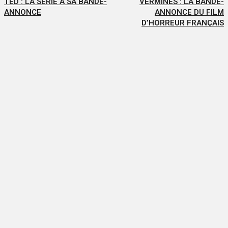
TED : LA SÉRIE A SA BANDE-
VERMINES : LA BANDE-
ANNONCE
ANNONCE DU FILM
D’HORREUR FRANÇAIS