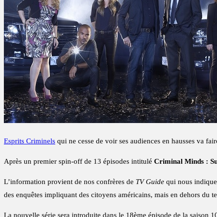
Esprits Criminels
qui ne cesse de voir ses audiences en hausses va fai
Après un premier spin-off de 13 épisodes intitulé
Criminal Minds : S
L’information provient de nos confrères de
TV Guide
qui nous indiquen
des enquêtes impliquant des citoyens américains, mais en dehors du ter
La nouvelle série sera introduite dans le 18ème épisode de la saison 1