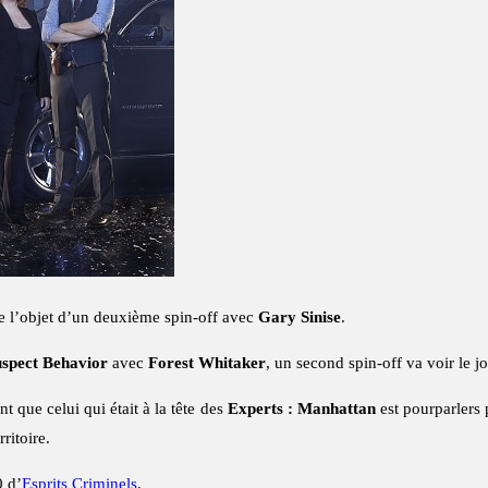
re l’objet d’un deuxième spin-off avec
Gary Sinise
.
uspect Behavior
avec
Forest Whitaker
, un second spin-off va voir le 
t que celui qui était à la tête des
Experts : Manhattan
est pourparlers 
ritoire.
0 d’
Esprits Criminels
.