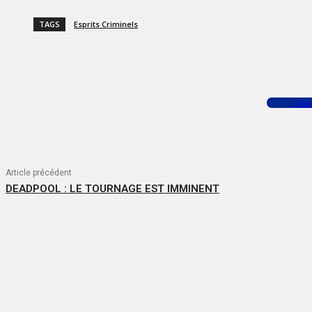
TAGS
Esprits Criminels
Facebook
X
WhatsApp
Com
Article précédent
DEADPOOL : LE TOURNAGE EST IMMINENT