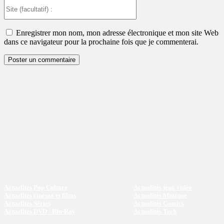
Site
(facultatif)
:
Enregistrer mon nom, mon adresse électronique et mon site Web
dans ce navigateur pour la prochaine fois que je commenterai.
Actualités Pop Culture
Actualités jeux vidéo
Actualités cinéma et films
Actualités Musique
Actualités Séries
Actualités Comics
Actualités DVD / Blu-Ray
Actualités Tech