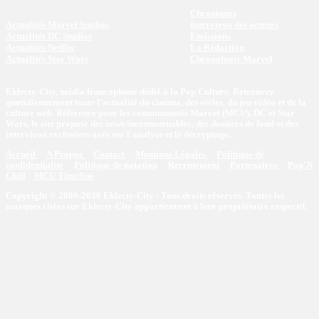
Chroniques
Actualités Marvel Studios
Interviews des acteurs
Actualités DC Studios
Emissions
Actualités Netflix
La Rédaction
Actualités Star Wars
Chronologie Marvel
Eklecty-City, média francophone dédié à la Pop Culture. Retrouvez
quotidiennement toute l’actualité du cinéma, des séries, du jeu vidéo et de la
culture web. Référence pour les communautés Marvel (MCU), DC et Star
Wars, le site propose des news incontournables, des dossiers de fond et des
interviews exclusives axés sur l'analyse et le décryptage.
Accueil
A Propos
Contact
Mentions Légales
Politique de
confidentialité
Politique de notation
Recrutement
Partenaires
Pop'N
Chill
MCU Timeline
Copyright © 2009-2026 Eklecty-City - Tous droits réservés. Toutes les
marques citées sur Eklecty-City appartiennent à leur propriétaire respectif.