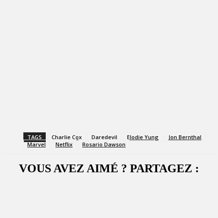
TAGS
Charlie Cox
Daredevil
Elodie Yung
Jon Bernthal
Marvel
Netflix
Rosario Dawson
VOUS AVEZ AIMÉ ? PARTAGEZ :
Facebook
X
WhatsApp