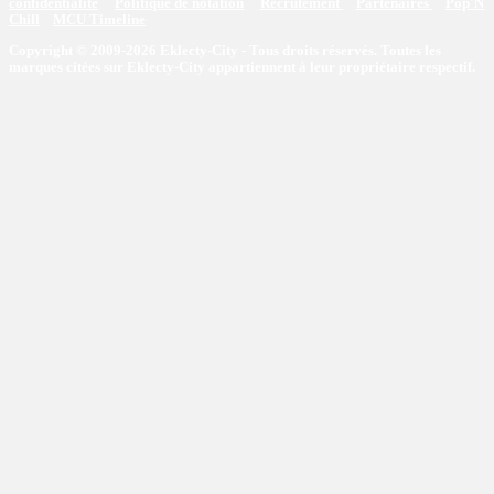
confidentialité
Politique de notation
Recrutement
Partenaires
Pop'N
Chill
MCU Timeline
Copyright © 2009-2026 Eklecty-City - Tous droits réservés. Toutes les
marques citées sur Eklecty-City appartiennent à leur propriétaire respectif.