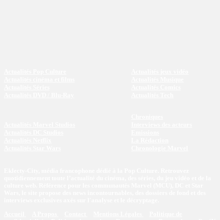
Actualités Pop Culture
Actualités jeux vidéo
Actualités cinéma et films
Actualités Musique
Actualités Séries
Actualités Comics
Actualités DVD / Blu-Ray
Actualités Tech
Chroniques
Actualités Marvel Studios
Interviews des acteurs
Actualités DC Studios
Emissions
Actualités Netflix
La Rédaction
Actualités Star Wars
Chronologie Marvel
Eklecty-City, média francophone dédié à la Pop Culture. Retrouvez
quotidiennement toute l’actualité du cinéma, des séries, du jeu vidéo et de la
culture web. Référence pour les communautés Marvel (MCU), DC et Star
Wars, le site propose des news incontournables, des dossiers de fond et des
interviews exclusives axés sur l'analyse et le décryptage.
Accueil
A Propos
Contact
Mentions Légales
Politique de