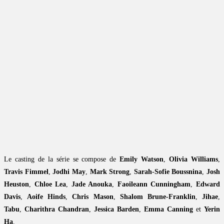
Le casting de la série se compose de
Emily Watson
,
Olivia Williams
,
Travis Fimmel
,
Jodhi May
,
Mark Strong
,
Sarah-Sofie Boussnina
,
Josh
Heuston
,
Chloe Lea
,
Jade Anouka
,
Faoileann Cunningham
,
Edward
Davis
,
Aoife Hinds
,
Chris Mason
,
Shalom Brune-Franklin
,
Jihae
,
Tabu
,
Charithra Chandran
,
Jessica Barden
,
Emma Canning
et
Yerin
Ha
.