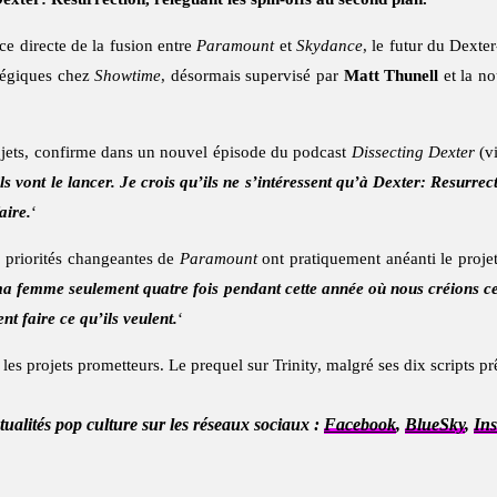
e directe de la fusion entre
Paramount
et
Skydance
, le futur du Dexte
atégiques chez
Showtime
, désormais supervisé par
Matt Thunell
et la no
ojets, confirme dans un nouvel épisode du podcast
Dissecting Dexter
(v
ils vont le lancer. Je crois qu’ils ne s’intéressent qu’à Dexter: Resurre
aire.
‘
s priorités changeantes de
Paramount
ont pratiquement anéanti le projet.
a femme seulement quatre fois pendant cette année où nous créions ces sé
nt faire ce qu’ils veulent.
‘
es projets prometteurs. Le prequel sur Trinity, malgré ses dix scripts pr
ctualités pop culture sur les réseaux sociaux :
Facebook
,
BlueSky
,
In