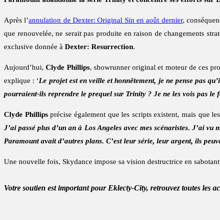
Après l’
annulation de Dexter: Original Sin en août dernier
, conséquenc
que renouvelée, ne serait pas produite en raison de changements str
exclusive donnée à
Dexter: Resurrection
.
Aujourd’hui,
Clyde Phillips
, showrunner original et moteur de ces pr
explique : ‘
Le projet est en veille et honnêtement, je ne pense pas qu’
pourraient-ils reprendre le prequel sur Trinity ? Je ne les vois pas le f
Clyde Phillips
précise également que les scripts existent, mais que le
J’ai passé plus d’un an à Los Angeles avec mes scénaristes. J’ai vu m
Paramount avait d’autres plans. C’est leur série, leur argent, ils peuve
Une nouvelle fois, Skydance impose sa vision destructrice en sabotant l
Votre soutien est important pour Eklecty-City, retrouvez toutes les a