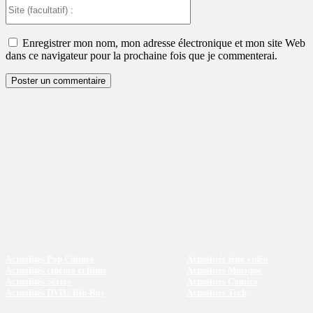
Site
(facultatif)
:
Enregistrer mon nom, mon adresse électronique et mon site Web
dans ce navigateur pour la prochaine fois que je commenterai.
Actualités Pop Culture
Actualités jeux vidéo
Actualités cinéma et films
Actualités Musique
Actualités Séries
Actualités Comics
Actualités DVD / Blu-Ray
Actualités Tech