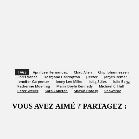
TAGS
April Lee Hernandez
Chad Allen
Chip Johannessen
Chris Vance
Desmond Harrington
Dexter
James Remar
Jennifer Carpenter
Jonny Lee Miller
Julia Stiles
Julie Benz
Katherine Moennig
Maria Doyle Kennedy
Michael C. Hall
Peter Weller
Sara Colleton
Shawn Hatosy
Showtime
VOUS AVEZ AIMÉ ? PARTAGEZ :
Facebook
X
WhatsApp