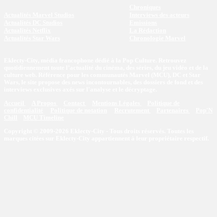
Chroniques
Actualités Marvel Studios
Interviews des acteurs
Actualités DC Studios
Emissions
Actualités Netflix
La Rédaction
Actualités Star Wars
Chronologie Marvel
Eklecty-City, média francophone dédié à la Pop Culture. Retrouvez
quotidiennement toute l’actualité du cinéma, des séries, du jeu vidéo et de la
culture web. Référence pour les communautés Marvel (MCU), DC et Star
Wars, le site propose des news incontournables, des dossiers de fond et des
interviews exclusives axés sur l'analyse et le décryptage.
Accueil
A Propos
Contact
Mentions Légales
Politique de
confidentialité
Politique de notation
Recrutement
Partenaires
Pop'N
Chill
MCU Timeline
Copyright © 2009-2026 Eklecty-City - Tous droits réservés. Toutes les
marques citées sur Eklecty-City appartiennent à leur propriétaire respectif.