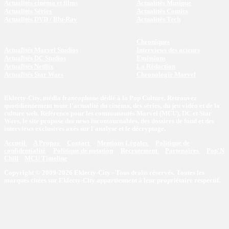
Actualités cinéma et films
Actualités Musique
Actualités Séries
Actualités Comics
Actualités DVD / Blu-Ray
Actualités Tech
Chroniques
Actualités Marvel Studios
Interviews des acteurs
Actualités DC Studios
Emissions
Actualités Netflix
La Rédaction
Actualités Star Wars
Chronologie Marvel
Eklecty-City, média francophone dédié à la Pop Culture. Retrouvez
quotidiennement toute l’actualité du cinéma, des séries, du jeu vidéo et de la
culture web. Référence pour les communautés Marvel (MCU), DC et Star
Wars, le site propose des news incontournables, des dossiers de fond et des
interviews exclusives axés sur l'analyse et le décryptage.
Accueil
A Propos
Contact
Mentions Légales
Politique de
confidentialité
Politique de notation
Recrutement
Partenaires
Pop'N
Chill
MCU Timeline
Copyright © 2009-2026 Eklecty-City - Tous droits réservés. Toutes les
marques citées sur Eklecty-City appartiennent à leur propriétaire respectif.