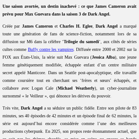
Une saison avortée, un destin inachevé : ce que James Cameron avait
prévu pour Max Guevara dans la saison 3 de Dark Angel.
Créée par
James Cameron
et
Charles H. Eglee
,
Dark Angel
a marqué
toute une génération de fans de science-fiction, notamment lors de sa
diffusion sur M6 dans la célèbre ‘
Trilogie du samedi
‘, aux côtés de séries
cultes comme
Buffy contre les vampires
. Diffusée entre 2000 et 2002 sur la
FOX aux États-Unis, la série suit Max Guevara (
Jessica Alba
), une jeune
femme génétiquement modifiée, échappée enfant d’un centre militaire
secret appelé Manticore. Dans un Seattle post-apocalyptique, elle travaille
comme coursière tout en cherchant ses ‘frères et sœurs’ échappés, et
collabore avec Logan Cale (
Michael Weatherly
), un cyber-journaliste
surnommé « le Veilleur », qui dénonce les dérives du pouvoir.
Très vite,
Dark Angel
a su séduire un public fidèle. Entre son pilote de 83
minutes, ses 40 épisodes de 42 minutes et un épisode final de 62 minutes, la
série est aujourd’hui encore considérée comme l’une des meilleures
productions cyberpunk. En 2025, son propos reste étonnamment actuel, que