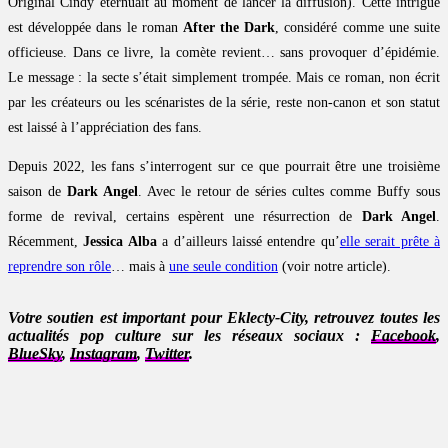
Original Cindy éternuait au moment de lancer la diffusion). Cette intrigue
est développée dans le roman
After the Dark
, considéré comme une suite
officieuse. Dans ce livre, la comète revient… sans provoquer d’épidémie.
Le message : la secte s’était simplement trompée. Mais ce roman, non écrit
par les créateurs ou les scénaristes de la série, reste non-canon et son statut
est laissé à l’appréciation des fans.
Depuis 2022, les fans s’interrogent sur ce que pourrait être une troisième
saison de
Dark Angel
. Avec le retour de séries cultes comme Buffy sous
forme de revival, certains espèrent une résurrection de
Dark Angel
.
Récemment,
Jessica Alba
a d’ailleurs laissé entendre qu’
elle serait prête à
reprendre son rôle
… mais à
une seule condition
(voir notre article).
Votre soutien est important pour Eklecty-City, retrouvez toutes les
actualités pop culture sur les réseaux sociaux :
Facebook
,
BlueSky
,
Instagram
,
Twitter
.