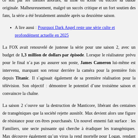
ce soit par les thèmes abordés, sa mise en scène ou encore sa bande
originale. Malheureusement, malgré un succès critique et un fort soutien des
fans, la série a été brutalement annulée après sa deuxième saison.
A lire aussi :
Pourquoi Dark Angel reste une série culte et
profondément actuelle en 2025
La FOX avait renouvelé de justesse la série pour une saison 2, avec un
budget de
1,3 million de dollars par épisode
. Lorsque le réalisateur prévu
pour le final n’a pas pu assurer son poste,
James Cameron
lui-même est
intervenu, marquant son retour derrière la caméra pour la première fois
depuis
Titanic
. Il s’agissait également de sa première réalisation pour la
télévision. Son objectif : démontrer le potentiel d’une troisième saison et
convaincre la chaîne.
La saison 2 s’ouvre sur la destruction de Manticore, libérant des centaines
de transgéniques que la société rejette aussitôt. Max devient alors une figure
de résistance pour ces êtres pourchassés. Un nouvel ennemi fait surface : les
Familiers, une secte puissante qui cherche à éradiquer les transgéniques.
Max découvre également qu’un virus la rend mortelle pour Logan, rendant