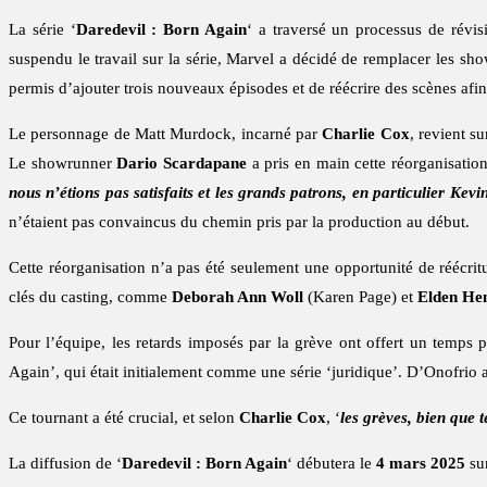
La série ‘
Daredevil : Born Again
‘ a traversé un processus de révi
suspendu le travail sur la série, Marvel a décidé de remplacer les s
permis d’ajouter trois nouveaux épisodes et de réécrire des scènes afin d
Le personnage de Matt Murdock, incarné par
Charlie Cox
, revient s
Le showrunner
Dario Scardapane
a pris en main cette réorganisation
nous n’étions pas satisfaits et les grands patrons, en particulier Kevi
n’étaient pas convaincus du chemin pris par la production au début.
Cette réorganisation n’a pas été seulement une opportunité de réécrit
clés du casting, comme
Deborah Ann Woll
(Karen Page) et
Elden He
Pour l’équipe, les retards imposés par la grève ont offert un temps 
Again’, qui était initialement comme une série ‘juridique’. D’Onofrio a 
Ce tournant a été crucial, et selon
Charlie Cox
, ‘
les grèves, bien que t
La diffusion de ‘
Daredevil : Born Again
‘ débutera le
4 mars 2025
su