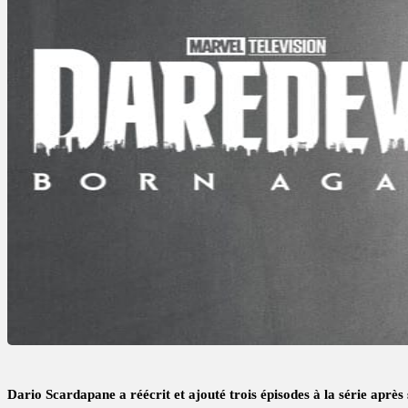
Dario Scardapane a réécrit et ajouté trois épisodes à la série après 