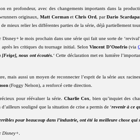
sion en profondeur, avec des changements importants dans la product
howrunners originaux,
Matt Corman
et
Chris Ord
, par
Dario Scardapa
e mieux relier les différentes parties de la série, déjà partiellement tou
ur Disney+ le mois prochain dans une série qui fait une sorte de ‘reviva
 après les critiques du tournage initial. Selon
Vincent D’Onofrio
(via
n [Feige], nous ont écoutés.
‘ Cette déclaration met en lumière l’import
ure, mais aussi un moyen de reconnecter l’esprit de la série aux racin
nson
(Foggy Nelson), a renforcé cette direction.
précieux pour réévaluer la série.
Charlie Cox
, bien qu’inquiet des cha
d’ailleurs souligné que la situation de crise a permis de ‘
revenir à ce qu
erribles pour beaucoup dans l’industrie, ont été la meilleure chose qui s
r
Disney+
.