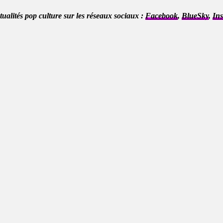
ctualités pop culture sur les réseaux sociaux :
Facebook
,
BlueSky
,
In