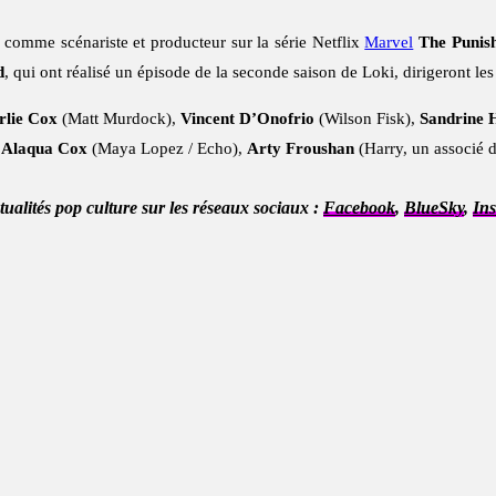
 comme scénariste et producteur sur la série Netflix
Marvel
The Punis
d
, qui ont réalisé un épisode de la seconde saison de Loki, dirigeront le
rlie Cox
(Matt Murdock),
Vincent D’Onofrio
(Wilson Fisk),
Sandrine 
,
Alaqua Cox
(Maya Lopez / Echo),
Arty Froushan
(Harry, un associé d
ctualités pop culture sur les réseaux sociaux :
Facebook
,
BlueSky
,
In