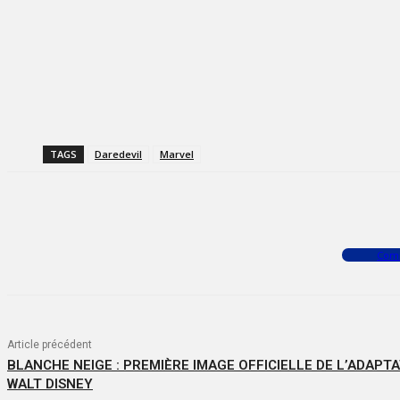
TAGS
Daredevil
Marvel
Facebook
X
WhatsApp
Com
Article précédent
BLANCHE NEIGE : PREMIÈRE IMAGE OFFICIELLE DE L’ADAPTA
WALT DISNEY