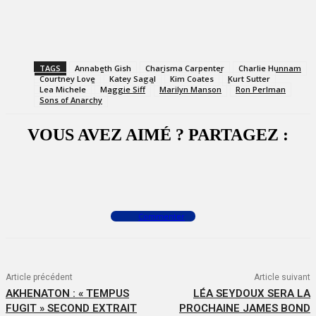
TAGS
Annabeth Gish
Charisma Carpenter
Charlie Hunnam
Courtney Love
Katey Sagal
Kim Coates
Kurt Sutter
Lea Michele
Maggie Siff
Marilyn Manson
Ron Perlman
Sons of Anarchy
VOUS AVEZ AIMÉ ? PARTAGEZ :
Facebook
X
WhatsApp
Commenter
Article précédent
Article suivant
AKHENATON : « TEMPUS
LÉA SEYDOUX SERA LA
FUGIT » SECOND EXTRAIT
PROCHAINE JAMES BOND