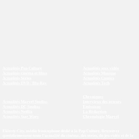
Actualités Pop Culture
Actualités jeux vidéo
Actualités cinéma et films
Actualités Musique
Actualités Séries
Actualités Comics
Actualités DVD / Blu-Ray
Actualités Tech
Chroniques
Actualités Marvel Studios
Interviews des acteurs
Actualités DC Studios
Emissions
Actualités Netflix
La Rédaction
Actualités Star Wars
Chronologie Marvel
Eklecty-City, média francophone dédié à la Pop Culture. Retrouvez
quotidiennement toute l’actualité du cinéma, des séries, du jeu vidéo et de la