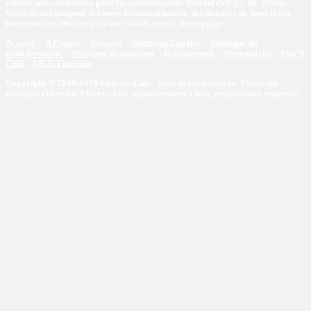
culture web. Référence pour les communautés Marvel (MCU), DC et Star
Wars, le site propose des news incontournables, des dossiers de fond et des
interviews exclusives axés sur l'analyse et le décryptage.
Accueil
A Propos
Contact
Mentions Légales
Politique de
confidentialité
Politique de notation
Recrutement
Partenaires
Pop'N
Chill
MCU Timeline
Copyright © 2009-2026 Eklecty-City - Tous droits réservés. Toutes les
marques citées sur Eklecty-City appartiennent à leur propriétaire respectif.