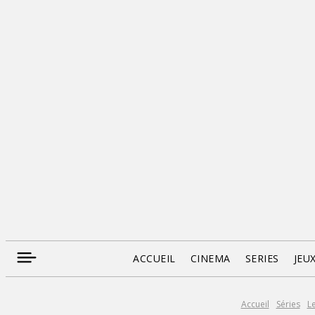
ACCUEIL
CINEMA
SERIES
JEU
Accueil
Séries
L