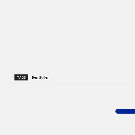
TAGS
Ben Stiller
Facebook
X
WhatsApp
Com