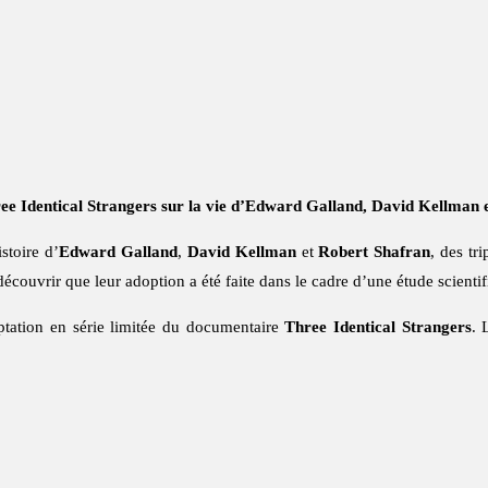
hree Identical Strangers sur la vie d’Edward Galland, David Kellman 
istoire d’
Edward Galland
,
David Kellman
et
Robert Shafran
, des tr
 découvrir que leur adoption a été faite dans le cadre d’une étude scienti
aptation en série limitée du documentaire
Three Identical Strangers
. 