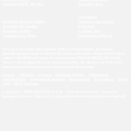
Actualités DVD / Blu-Ray
Actualités Tech
Chroniques
Actualités Marvel Studios
Interviews des acteurs
Actualités DC Studios
Emissions
Actualités Netflix
La Rédaction
Actualités Star Wars
Chronologie Marvel
Eklecty-City, média francophone dédié à la Pop Culture. Retrouvez
quotidiennement toute l’actualité du cinéma, des séries, du jeu vidéo et de la
culture web. Référence pour les communautés Marvel (MCU), DC et Star
Wars, le site propose des news incontournables, des dossiers de fond et des
interviews exclusives axés sur l'analyse et le décryptage.
Accueil
A Propos
Contact
Mentions Légales
Politique de
confidentialité
Politique de notation
Recrutement
Partenaires
Pop'N
Chill
MCU Timeline
Copyright © 2009-2026 Eklecty-City - Tous droits réservés. Toutes les
marques citées sur Eklecty-City appartiennent à leur propriétaire respectif.