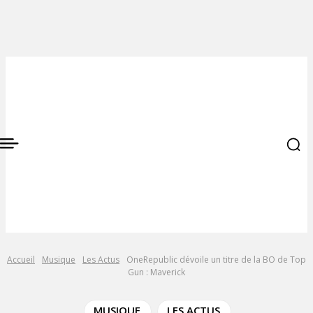
Accueil
Musique
Les Actus
OneRepublic dévoile un titre de la BO de Top
Gun : Maverick
MUSIQUE
LES ACTUS