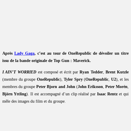
Après
Lady Gaga
, c’est au tour de OneRepublic de dévoiler un titre
issu de la bande originale de Top Gun : Maverick.
I AIN’T WORRIED
est composé et écrit par
Ryan Tedder
,
Brent Kutzle
(membre du groupe
OneRepublic
),
Tyler Spry
(
OneRepublic
,
U2
), et les
membres du groupe
Peter Bjorn and John
(
John Eriksson
,
Peter Morén
,
Björn Yttling
). Il est accompagné d’un clip réalisé par
Isaac Rentz
et qui
mêle des images du film et du groupe.