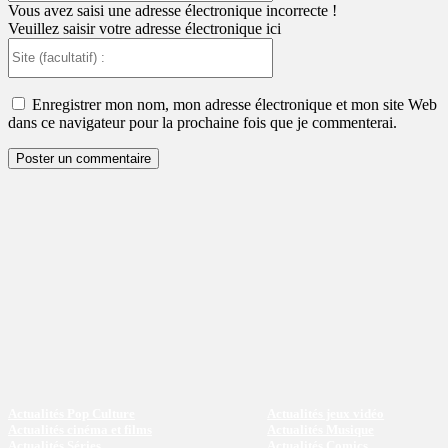
:
Vous avez saisi une adresse électronique incorrecte !
Veuillez saisir votre adresse électronique ici
Site
(facultatif)
:
Enregistrer mon nom, mon adresse électronique et mon site Web
dans ce navigateur pour la prochaine fois que je commenterai.
Actualités Pop Culture
Actualités jeux vidéo
Actualités cinéma et films
Actualités Musique
Actualités Séries
Actualités Comics