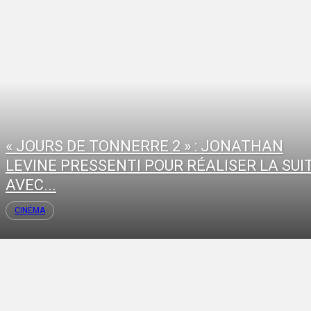
« JOURS DE TONNERRE 2 » : JONATHAN
LEVINE PRESSENTI POUR RÉALISER LA SUI
AVEC...
CINÉMA