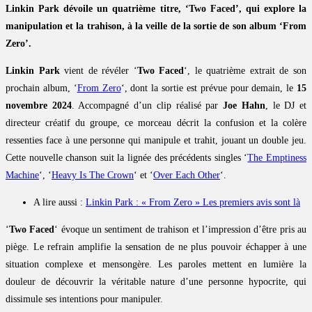
Linkin Park dévoile un quatrième titre, ‘Two Faced’, qui explore la
manipulation et la trahison, à la veille de la sortie de son album ‘From
Zero’.
Linkin Park
vient de révéler ‘
Two Faced
‘, le quatrième extrait de son
prochain album, ‘
From Zero
‘, dont la sortie est prévue pour demain, le
15
novembre 2024
. Accompagné d’un clip réalisé par
Joe Hahn
, le DJ et
directeur créatif du groupe, ce morceau décrit la confusion et la colère
ressenties face à une personne qui manipule et trahit, jouant un double jeu.
Cette nouvelle chanson suit la lignée des précédents singles ‘
The Emptiness
Machine
‘, ‘
Heavy Is The Crown
‘ et ‘
Over Each Other
‘.
A lire aussi :
Linkin Park : « From Zero » Les premiers avis sont là
‘
Two Faced
‘ évoque un sentiment de trahison et l’impression d’être pris au
piège. Le refrain amplifie la sensation de ne plus pouvoir échapper à une
situation complexe et mensongère. Les paroles mettent en lumière la
douleur de découvrir la véritable nature d’une personne hypocrite, qui
dissimule ses intentions pour manipuler.