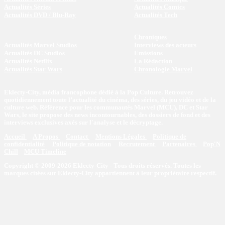
Actualités Séries
Actualités Comics
Actualités DVD / Blu-Ray
Actualités Tech
Chroniques
Actualités Marvel Studios
Interviews des acteurs
Actualités DC Studios
Emissions
Actualités Netflix
La Rédaction
Actualités Star Wars
Chronologie Marvel
Eklecty-City, média francophone dédié à la Pop Culture. Retrouvez
quotidiennement toute l’actualité du cinéma, des séries, du jeu vidéo et de la
culture web. Référence pour les communautés Marvel (MCU), DC et Star
Wars, le site propose des news incontournables, des dossiers de fond et des
interviews exclusives axés sur l'analyse et le décryptage.
Accueil
A Propos
Contact
Mentions Légales
Politique de
confidentialité
Politique de notation
Recrutement
Partenaires
Pop'N
Chill
MCU Timeline
Copyright © 2009-2026 Eklecty-City - Tous droits réservés. Toutes les
marques citées sur Eklecty-City appartiennent à leur propriétaire respectif.