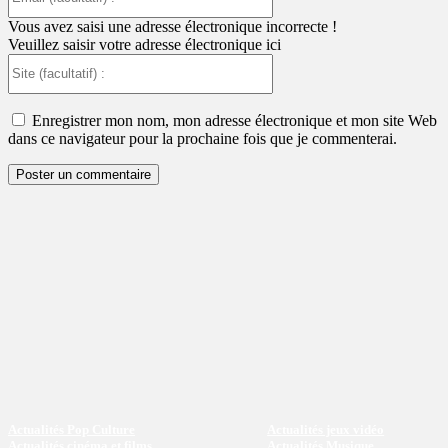
(facultatif)
:
Vous avez saisi une adresse électronique incorrecte !
Veuillez saisir votre adresse électronique ici
Site
(facultatif)
:
Enregistrer mon nom, mon adresse électronique et mon site Web
dans ce navigateur pour la prochaine fois que je commenterai.
Actualités Pop Culture
Actualités jeux vidéo
Actualités cinéma et films
Actualités Musique