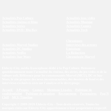
Actualités Pop Culture
Actualités jeux vidéo
Actualités cinéma et films
Actualités Musique
Actualités Séries
Actualités Comics
Actualités DVD / Blu-Ray
Actualités Tech
Chroniques
Actualités Marvel Studios
Interviews des acteurs
Actualités DC Studios
Emissions
Actualités Netflix
La Rédaction
Actualités Star Wars
Chronologie Marvel
Eklecty-City, média francophone dédié à la Pop Culture. Retrouvez
quotidiennement toute l’actualité du cinéma, des séries, du jeu vidéo et de la
culture web. Référence pour les communautés Marvel (MCU), DC et Star
Wars, le site propose des news incontournables, des dossiers de fond et des
interviews exclusives axés sur l'analyse et le décryptage.
Accueil
A Propos
Contact
Mentions Légales
Politique de
confidentialité
Politique de notation
Recrutement
Partenaires
Pop'N
Chill
MCU Timeline
Copyright © 2009-2026 Eklecty-City - Tous droits réservés. Toutes les
marques citées sur Eklecty-City appartiennent à leur propriétaire respectif.