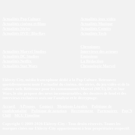
Actualités Pop Culture
Actualités jeux vidéo
Actualités cinéma et films
Actualités Musique
Actualités Séries
Actualités Comics
Actualités DVD / Blu-Ray
Actualités Tech
Chroniques
Actualités Marvel Studios
Interviews des acteurs
Actualités DC Studios
Emissions
Actualités Netflix
La Rédaction
Actualités Star Wars
Chronologie Marvel
Eklecty-City, média francophone dédié à la Pop Culture. Retrouvez
quotidiennement toute l’actualité du cinéma, des séries, du jeu vidéo et de la
culture web. Référence pour les communautés Marvel (MCU), DC et Star
Wars, le site propose des news incontournables, des dossiers de fond et des
interviews exclusives axés sur l'analyse et le décryptage.
Accueil
A Propos
Contact
Mentions Légales
Politique de
confidentialité
Politique de notation
Recrutement
Partenaires
Pop'N
Chill
MCU Timeline
Copyright © 2009-2026 Eklecty-City - Tous droits réservés. Toutes les
marques citées sur Eklecty-City appartiennent à leur propriétaire respectif.