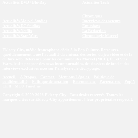
Actualités DVD / Blu-Ray
Actualités Tech
Chroniques
Actualités Marvel Studios
Interviews des acteurs
Actualités DC Studios
Emissions
Actualités Netflix
La Rédaction
Actualités Star Wars
Chronologie Marvel
Eklecty-City, média francophone dédié à la Pop Culture. Retrouvez
quotidiennement toute l’actualité du cinéma, des séries, du jeu vidéo et de la
culture web. Référence pour les communautés Marvel (MCU), DC et Star
Wars, le site propose des news incontournables, des dossiers de fond et des
interviews exclusives axés sur l'analyse et le décryptage.
Accueil
A Propos
Contact
Mentions Légales
Politique de
confidentialité
Politique de notation
Recrutement
Partenaires
Pop'N
Chill
MCU Timeline
Copyright © 2009-2026 Eklecty-City - Tous droits réservés. Toutes les
marques citées sur Eklecty-City appartiennent à leur propriétaire respectif.