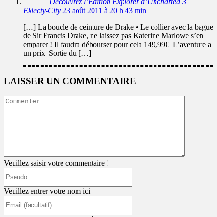
Découvrez l’Edition Explorer d’Uncharted 3 |
Eklecty-City
23 août 2011 à 20 h 43 min
[…] La boucle de ceinture de Drake • Le collier avec la bague
de Sir Francis Drake, ne laissez pas Katerine Marlowe s’en
emparer ! Il faudra débourser pour cela 149,99€. L’aventure a
un prix. Sortie du […]
LAISSER UN COMMENTAIRE
Commente
:
Veuillez saisir votre commentaire !
Pseudo
:
Veuillez entrer votre nom ici
Email
(facultatif)
: