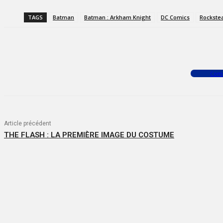
TAGS
Batman
Batman : Arkham Knight
DC Comics
Rockste
Facebook
X
WhatsApp
Com
Article précédent
THE FLASH : LA PREMIÈRE IMAGE DU COSTUME