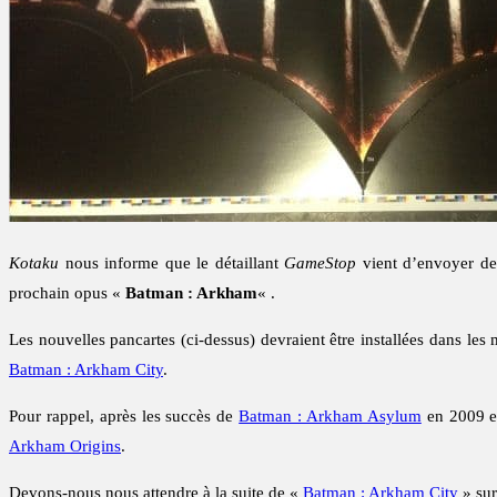
Kotaku
nous informe que le détaillant
GameStop
vient d’envoyer de 
prochain opus «
Batman : Arkham
« .
Les nouvelles pancartes (ci-dessus) devraient être installées dans l
Batman : Arkham City
.
Pour rappel, après les succès de
Batman : Arkham Asylum
en 2009 
Arkham Origins
.
Devons-nous nous attendre à la suite de «
Batman : Arkham City
» sur