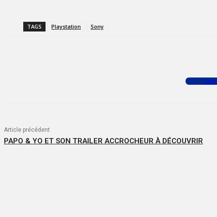
TAGS
Playstation
Sony
Facebook
X
WhatsApp
Com
Article précédent
PAPO & YO ET SON TRAILER ACCROCHEUR À DÉCOUVRIR