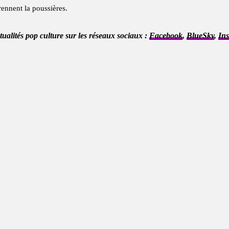
prennent la poussières.
ctualités pop culture sur les réseaux sociaux :
Facebook
,
BlueSky
,
In