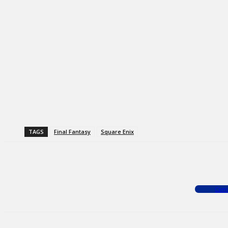
TAGS
Final Fantasy
Square Enix
Facebook
X
WhatsApp
Com