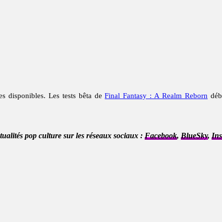
es disponibles. Les tests bêta de
Final Fantasy : A Realm Reborn
débu
ctualités pop culture sur les réseaux sociaux :
Facebook
,
BlueSky
,
In