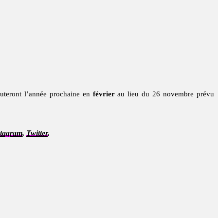
teront l’année prochaine en
février
au lieu du 26 novembre prévu
stagram
,
Twitter
.