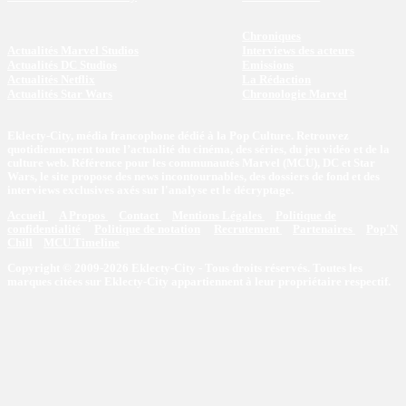
Chroniques
Actualités Marvel Studios
Interviews des acteurs
Actualités DC Studios
Emissions
Actualités Netflix
La Rédaction
Actualités Star Wars
Chronologie Marvel
Eklecty-City, média francophone dédié à la Pop Culture. Retrouvez
quotidiennement toute l’actualité du cinéma, des séries, du jeu vidéo et de la
culture web. Référence pour les communautés Marvel (MCU), DC et Star
Wars, le site propose des news incontournables, des dossiers de fond et des
interviews exclusives axés sur l'analyse et le décryptage.
Accueil
A Propos
Contact
Mentions Légales
Politique de
confidentialité
Politique de notation
Recrutement
Partenaires
Pop'N
Chill
MCU Timeline
Copyright © 2009-2026 Eklecty-City - Tous droits réservés. Toutes les
marques citées sur Eklecty-City appartiennent à leur propriétaire respectif.