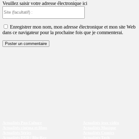
Veuillez saisir votre adresse électronique ici
Site
(facultatif)
:
Enregistrer mon nom, mon adresse électronique et mon site Web
dans ce navigateur pour la prochaine fois que je commenterai.
Actualités Pop Culture
Actualités jeux vidéo
Actualités cinéma et films
Actualités Musique
Actualités Séries
Actualités Comics
Actualités DVD / Blu-Ray
Actualités Tech