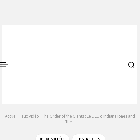
Accueil
Jeux Vidéo
The Order of the Giants : Le DLC d'Indiana Jones and
The...
JEUX VIDÉO
LES ACTUS