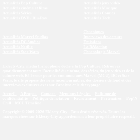
Actualités Pop Culture
Actualités jeux vidéo
Actualités cinéma et films
Actualités Musique
Actualités Séries
Actualités Comics
Actualités DVD / Blu-Ray
Actualités Tech
Chroniques
Actualités Marvel Studios
Interviews des acteurs
Actualités DC Studios
Emissions
Actualités Netflix
La Rédaction
Actualités Star Wars
Chronologie Marvel
Eklecty-City, média francophone dédié à la Pop Culture. Retrouvez
quotidiennement toute l’actualité du cinéma, des séries, du jeu vidéo et de la
culture web. Référence pour les communautés Marvel (MCU), DC et Star
Wars, le site propose des news incontournables, des dossiers de fond et des
interviews exclusives axés sur l'analyse et le décryptage.
Accueil
A Propos
Contact
Mentions Légales
Politique de
confidentialité
Politique de notation
Recrutement
Partenaires
Pop'N
Chill
MCU Timeline
Copyright © 2009-2026 Eklecty-City - Tous droits réservés. Toutes les
marques citées sur Eklecty-City appartiennent à leur propriétaire respectif.