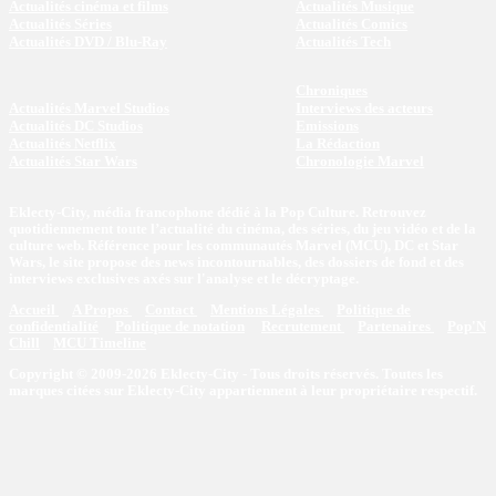
Actualités cinéma et films
Actualités Musique
Actualités Séries
Actualités Comics
Actualités DVD / Blu-Ray
Actualités Tech
Chroniques
Actualités Marvel Studios
Interviews des acteurs
Actualités DC Studios
Emissions
Actualités Netflix
La Rédaction
Actualités Star Wars
Chronologie Marvel
Eklecty-City, média francophone dédié à la Pop Culture. Retrouvez
quotidiennement toute l’actualité du cinéma, des séries, du jeu vidéo et de la
culture web. Référence pour les communautés Marvel (MCU), DC et Star
Wars, le site propose des news incontournables, des dossiers de fond et des
interviews exclusives axés sur l'analyse et le décryptage.
Accueil
A Propos
Contact
Mentions Légales
Politique de
confidentialité
Politique de notation
Recrutement
Partenaires
Pop'N
Chill
MCU Timeline
Copyright © 2009-2026 Eklecty-City - Tous droits réservés. Toutes les
marques citées sur Eklecty-City appartiennent à leur propriétaire respectif.