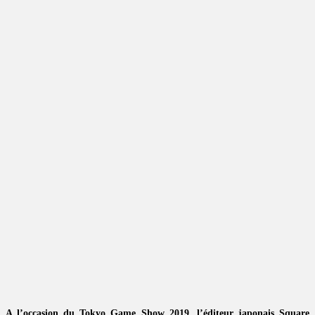
A l’occasion du Tokyo Game Show 2019, l’éditeur japonais Square