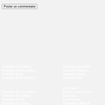
Actualités Pop Culture
Actualités jeux vidéo
Actualités cinéma et films
Actualités Musique
Actualités Séries
Actualités Comics
Actualités DVD / Blu-Ray
Actualités Tech
Chroniques
Actualités Marvel Studios
Interviews des acteurs
Actualités DC Studios
Emissions
Actualités Netflix
La Rédaction
Actualités Star Wars
Chronologie Marvel