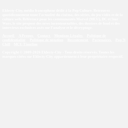
Eklecty-City, média francophone dédié à la Pop Culture. Retrouvez
quotidiennement toute l’actualité du cinéma, des séries, du jeu vidéo et de la
culture web. Référence pour les communautés Marvel (MCU), DC et Star
Wars, le site propose des news incontournables, des dossiers de fond et des
interviews exclusives axés sur l'analyse et le décryptage.
Accueil
A Propos
Contact
Mentions Légales
Politique de
confidentialité
Politique de notation
Recrutement
Partenaires
Pop'N
Chill
MCU Timeline
Copyright © 2009-2026 Eklecty-City - Tous droits réservés. Toutes les
marques citées sur Eklecty-City appartiennent à leur propriétaire respectif.