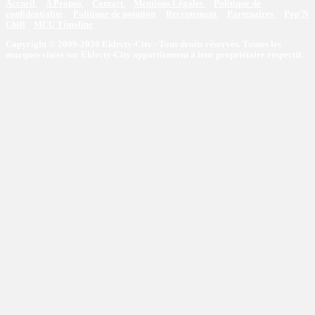
Accueil
A Propos
Contact
Mentions Légales
Politique de
confidentialité
Politique de notation
Recrutement
Partenaires
Pop'N
Chill
MCU Timeline
Copyright © 2009-2026 Eklecty-City - Tous droits réservés. Toutes les
marques citées sur Eklecty-City appartiennent à leur propriétaire respectif.