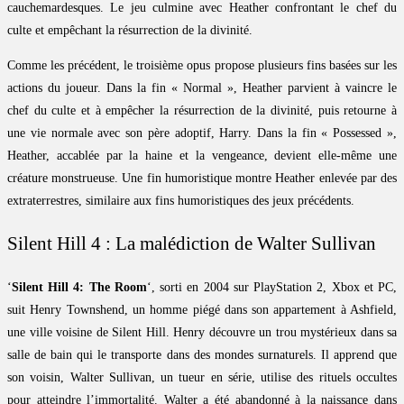
cauchemardesques. Le jeu culmine avec Heather confrontant le chef du
culte et empêchant la résurrection de la divinité.
Comme les précédent, le troisième opus propose plusieurs fins basées sur les
actions du joueur. Dans la fin « Normal », Heather parvient à vaincre le
chef du culte et à empêcher la résurrection de la divinité, puis retourne à
une vie normale avec son père adoptif, Harry. Dans la fin « Possessed »,
Heather, accablée par la haine et la vengeance, devient elle-même une
créature monstrueuse. Une fin humoristique montre Heather enlevée par des
extraterrestres, similaire aux fins humoristiques des jeux précédents.
Silent Hill 4 : La malédiction de Walter Sullivan
‘
Silent Hill 4: The Room
‘, sorti en 2004 sur PlayStation 2, Xbox et PC,
suit Henry Townshend, un homme piégé dans son appartement à Ashfield,
une ville voisine de Silent Hill. Henry découvre un trou mystérieux dans sa
salle de bain qui le transporte dans des mondes surnaturels. Il apprend que
son voisin, Walter Sullivan, un tueur en série, utilise des rituels occultes
pour atteindre l’immortalité. Walter a été abandonné à la naissance dans