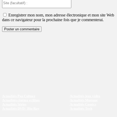
(facultatif)
:
Enregistrer mon nom, mon adresse électronique et mon site Web
dans ce navigateur pour la prochaine fois que je commenterai.
Actualités Pop Culture
Actualités jeux vidéo
Actualités cinéma et films
Actualités Musique
Actualités Séries
Actualités Comics
Actualités DVD / Blu-Ray
Actualités Tech