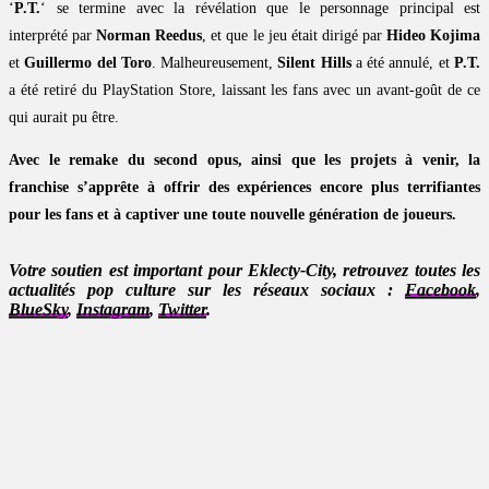
‘
P.T.
‘ se termine avec la révélation que le personnage principal est
interprété par
Norman Reedus
, et que le jeu était dirigé par
Hideo Kojima
et
Guillermo del Toro
. Malheureusement,
Silent Hills
a été annulé, et
P.T.
a été retiré du PlayStation Store, laissant les fans avec un avant-goût de ce
qui aurait pu être.
Avec le remake du second opus, ainsi que les projets à venir, la
franchise s’apprête à offrir des expériences encore plus terrifiantes
pour les fans et à captiver une toute nouvelle génération de joueurs.
Votre soutien est important pour Eklecty-City, retrouvez toutes les
actualités pop culture sur les réseaux sociaux :
Facebook
,
BlueSky
,
Instagram
,
Twitter
.