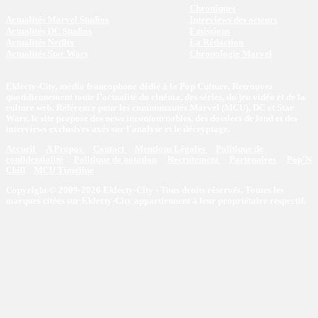
Chroniques
Actualités Marvel Studios
Interviews des acteurs
Actualités DC Studios
Emissions
Actualités Netflix
La Rédaction
Actualités Star Wars
Chronologie Marvel
Eklecty-City, média francophone dédié à la Pop Culture. Retrouvez
quotidiennement toute l’actualité du cinéma, des séries, du jeu vidéo et de la
culture web. Référence pour les communautés Marvel (MCU), DC et Star
Wars, le site propose des news incontournables, des dossiers de fond et des
interviews exclusives axés sur l'analyse et le décryptage.
Accueil
A Propos
Contact
Mentions Légales
Politique de
confidentialité
Politique de notation
Recrutement
Partenaires
Pop'N
Chill
MCU Timeline
Copyright © 2009-2026 Eklecty-City - Tous droits réservés. Toutes les
marques citées sur Eklecty-City appartiennent à leur propriétaire respectif.