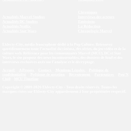
Chroniques
Actualités Marvel Studios
Interviews des acteurs
Actualités DC Studios
Emissions
Actualités Netflix
La Rédaction
Actualités Star Wars
Chronologie Marvel
Eklecty-City, média francophone dédié à la Pop Culture. Retrouvez
quotidiennement toute l’actualité du cinéma, des séries, du jeu vidéo et de la
culture web. Référence pour les communautés Marvel (MCU), DC et Star
Wars, le site propose des news incontournables, des dossiers de fond et des
interviews exclusives axés sur l'analyse et le décryptage.
Accueil
A Propos
Contact
Mentions Légales
Politique de
confidentialité
Politique de notation
Recrutement
Partenaires
Pop'N
Chill
MCU Timeline
Copyright © 2009-2026 Eklecty-City - Tous droits réservés. Toutes les
marques citées sur Eklecty-City appartiennent à leur propriétaire respectif.