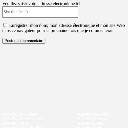
Veuillez saisir votre adresse électronique ici
Site
(facultatif)
:
Enregistrer mon nom, mon adresse électronique et mon site Web
dans ce navigateur pour la prochaine fois que je commenterai.
Actualités Pop Culture
Actualités jeux vidéo
Actualités cinéma et films
Actualités Musique
Actualités Séries
Actualités Comics
Actualités DVD / Blu-Ray
Actualités Tech