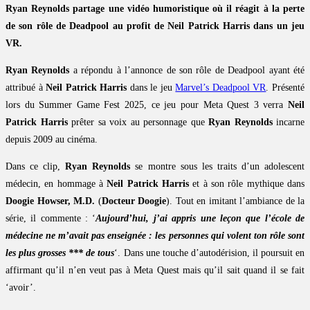
Ryan Reynolds partage une vidéo humoristique où il réagit à la perte
de son rôle de Deadpool au profit de Neil Patrick Harris dans un jeu
VR.
Ryan Reynolds
a répondu à l’annonce de son rôle de Deadpool ayant été
attribué à
Neil Patrick Harris
dans le jeu
Marvel’s Deadpool VR
. Présenté
lors du Summer Game Fest 2025, ce jeu pour Meta Quest 3 verra
Neil
Patrick Harris
prêter sa voix au personnage que
Ryan Reynolds
incarne
depuis 2009 au cinéma.
Dans ce clip,
Ryan Reynolds
se montre sous les traits d’un adolescent
médecin, en hommage à
Neil Patrick Harris
et à son rôle mythique dans
Doogie Howser, M.D.
(
Docteur Doogie
). Tout en imitant l’ambiance de la
série, il commente : ‘
Aujourd’hui, j’ai appris une leçon que l’école de
médecine ne m’avait pas enseignée : les personnes qui volent ton rôle sont
les plus grosses *** de tous
‘. Dans une touche d’autodérision, il poursuit en
affirmant qu’il n’en veut pas à Meta Quest mais qu’il sait quand il se fait
‘avoir’.