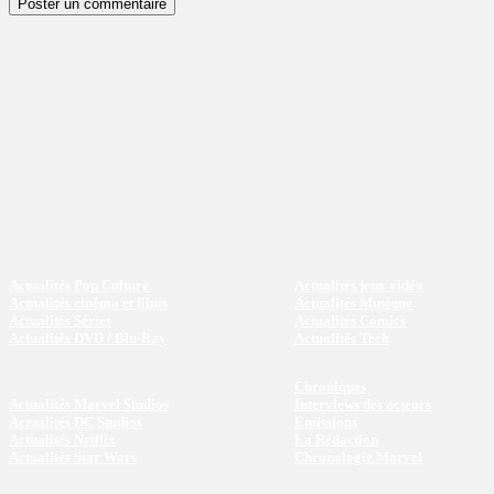
Actualités Pop Culture
Actualités jeux vidéo
Actualités cinéma et films
Actualités Musique
Actualités Séries
Actualités Comics
Actualités DVD / Blu-Ray
Actualités Tech
Chroniques
Actualités Marvel Studios
Interviews des acteurs
Actualités DC Studios
Emissions
Actualités Netflix
La Rédaction
Actualités Star Wars
Chronologie Marvel