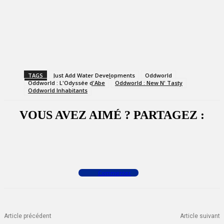
TAGS
Just Add Water Developments
Oddworld
Oddworld : L'Odyssée d'Abe
Oddworld : New N' Tasty
Oddworld Inhabitants
VOUS AVEZ AIMÉ ? PARTAGEZ :
Facebook
X
WhatsApp
Commenter
Article précédent
Article suivant