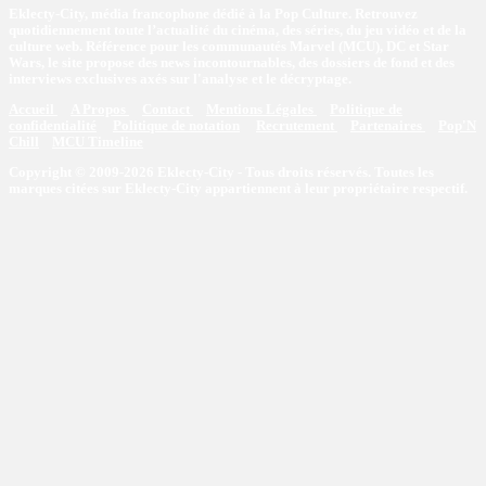
Eklecty-City, média francophone dédié à la Pop Culture. Retrouvez
quotidiennement toute l’actualité du cinéma, des séries, du jeu vidéo et de la
culture web. Référence pour les communautés Marvel (MCU), DC et Star
Wars, le site propose des news incontournables, des dossiers de fond et des
interviews exclusives axés sur l'analyse et le décryptage.
Accueil
A Propos
Contact
Mentions Légales
Politique de
confidentialité
Politique de notation
Recrutement
Partenaires
Pop'N
Chill
MCU Timeline
Copyright © 2009-2026 Eklecty-City - Tous droits réservés. Toutes les
marques citées sur Eklecty-City appartiennent à leur propriétaire respectif.