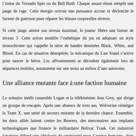
l’instar du Tornado Spin ou du Bull Rush. Chaque assaut réussi remplit une
jauge de rage. Cette énergie octroie une puissance accrue et déclenche le
facteur de guérison pour réparer les lésions corporelles sévères.
Si cette jauge atteint son niveau maximal, le joueur libère une fureur de
niveau 3. Cette action modifie l’esthétique du jeu en adoptant un style
monochrome qui rappelle la série de bandes dessinées Black, White, and
Blood. En cas de situation désespérée, la mécanique du Last Stand s’active
pour sauver le héros. Les affrontements se déroulent également lors de
séquences mobiles, notamment sur une moto au milieu d’une autoroute.
Une alliance mutante face à une faction humaine
Le scénario inédit rassemble Logan et la télékinésiste Jean Grey, qui dirige
un groupe de rescapés. Après une absence de trois ans, Wolverine réintègre
la Team X, une unité de secours mutante de la dernière chance. Ensemble,
les deux alliés luttent contre les Reavers, des mercenaires aux implants
technologiques que finance le milliardaire Bolivar Trask. Cet industriel
fanatique défend une idéologie de supériorité pour l’espèce humaine, alors