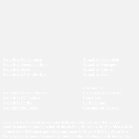
Actualités Pop Culture
Actualités jeux vidéo
Actualités cinéma et films
Actualités Musique
Actualités Séries
Actualités Comics
Actualités DVD / Blu-Ray
Actualités Tech
Chroniques
Actualités Marvel Studios
Interviews des acteurs
Actualités DC Studios
Emissions
Actualités Netflix
La Rédaction
Actualités Star Wars
Chronologie Marvel
Eklecty-City, média francophone dédié à la Pop Culture. Retrouvez
quotidiennement toute l’actualité du cinéma, des séries, du jeu vidéo et de la
culture web. Référence pour les communautés Marvel (MCU), DC et Star
Wars, le site propose des news incontournables, des dossiers de fond et des