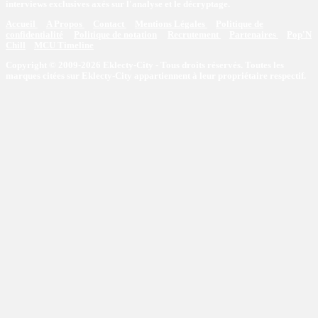
interviews exclusives axés sur l'analyse et le décryptage.
Accueil
A Propos
Contact
Mentions Légales
Politique de
confidentialité
Politique de notation
Recrutement
Partenaires
Pop'N
Chill
MCU Timeline
Copyright © 2009-2026 Eklecty-City - Tous droits réservés. Toutes les
marques citées sur Eklecty-City appartiennent à leur propriétaire respectif.