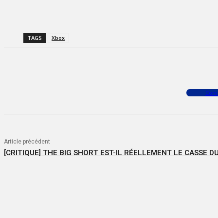
TAGS
Xbox
Facebook
X
WhatsApp
Com
Article précédent
[CRITIQUE] THE BIG SHORT EST-IL RÉELLEMENT LE CASSE DU