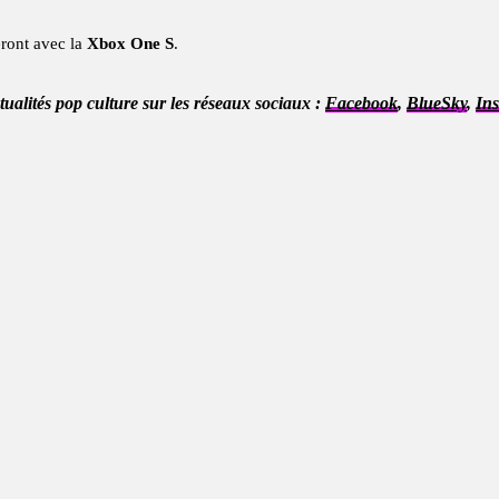
eront avec la
Xbox One S
.
ctualités pop culture sur les réseaux sociaux :
Facebook
,
BlueSky
,
In