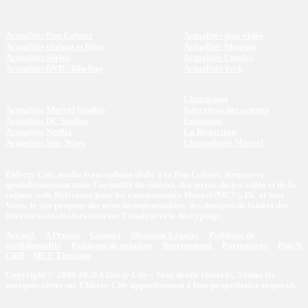
Actualités Pop Culture
Actualités jeux vidéo
Actualités cinéma et films
Actualités Musique
Actualités Séries
Actualités Comics
Actualités DVD / Blu-Ray
Actualités Tech
Chroniques
Actualités Marvel Studios
Interviews des acteurs
Actualités DC Studios
Emissions
Actualités Netflix
La Rédaction
Actualités Star Wars
Chronologie Marvel
Eklecty-City, média francophone dédié à la Pop Culture. Retrouvez
quotidiennement toute l’actualité du cinéma, des séries, du jeu vidéo et de la
culture web. Référence pour les communautés Marvel (MCU), DC et Star
Wars, le site propose des news incontournables, des dossiers de fond et des
interviews exclusives axés sur l'analyse et le décryptage.
Accueil
A Propos
Contact
Mentions Légales
Politique de
confidentialité
Politique de notation
Recrutement
Partenaires
Pop'N
Chill
MCU Timeline
Copyright © 2009-2026 Eklecty-City - Tous droits réservés. Toutes les
marques citées sur Eklecty-City appartiennent à leur propriétaire respectif.