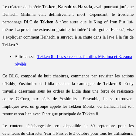
Le créateur de la série
Tekken
,
Katsuhiro Harada
, avait pourtant juré que
Heihachi Mishima était définitivement mort. Cependant, le troisième
personnage DLC de
Tekken 8
n’est autre que le King of Iron Fist lui-
même. La prochaine extension gratuite, intitulée ‘Unforgotten Echoes’, vise
à expliquer comment Heihachi a survécu à sa chute dans la lave à la fin de
Tekken 7.
A lire aussi :
Tekken 8 : Les secrets des familles Mishima et Kazama
révélés
Ce DLC, composé de huit chapitres, commence par revisiter les actions
d’Eddy, Yoshimitsu et Lidia pendant la campagne de
Tekken 8
. Eddy
travaille désormais sous les ordres de Lidia dans une force de résistance
contre G-Corp, aux côtés de Yoshimitsu. Ensemble, ils se retrouvent
impliqués avec un groupe appelé les Tekken Monks, où Heihachi fait son
retour et son lien avec l’intrigue principale de Tekken 8.
Le contenu téléchargeable sera disponible le 30 septembre pour les
détenteurs du Character Year 1 Pass et le 3 octobre pour tous les utilisateurs.