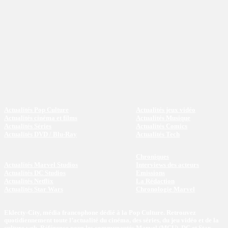
Actualités Pop Culture
Actualités jeux vidéo
Actualités cinéma et films
Actualités Musique
Actualités Séries
Actualités Comics
Actualités DVD / Blu-Ray
Actualités Tech
Chroniques
Actualités Marvel Studios
Interviews des acteurs
Actualités DC Studios
Emissions
Actualités Netflix
La Rédaction
Actualités Star Wars
Chronologie Marvel
Eklecty-City, média francophone dédié à la Pop Culture. Retrouvez
quotidiennement toute l’actualité du cinéma, des séries, du jeu vidéo et de la
culture web. Référence pour les communautés Marvel (MCU), DC et Star