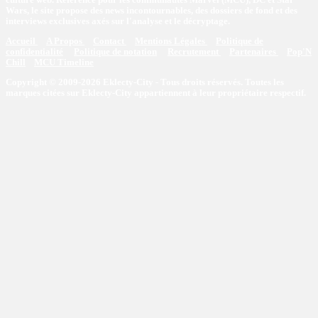
Wars, le site propose des news incontournables, des dossiers de fond et des
interviews exclusives axés sur l'analyse et le décryptage.
Accueil
A Propos
Contact
Mentions Légales
Politique de
confidentialité
Politique de notation
Recrutement
Partenaires
Pop'N
Chill
MCU Timeline
Copyright © 2009-2026 Eklecty-City - Tous droits réservés. Toutes les
marques citées sur Eklecty-City appartiennent à leur propriétaire respectif.