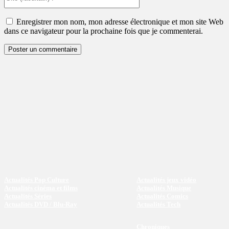
(facultatif)
:
Enregistrer mon nom, mon adresse électronique et mon site Web
dans ce navigateur pour la prochaine fois que je commenterai.
Actualités Pop Culture
Actualités jeux vidéo
Actualités cinéma et films
Actualités Musique
Actualités Séries
Actualités Comics
Actualités DVD / Blu-Ray
Actualités Tech
Chroniques