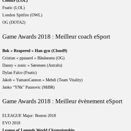
Cloud9 (LOL)
Fnatic (LOL)
London Spitfire (OWL)
OG (DOTA2)
Game Awards 2018 : Meilleur coach eSport
Bok « Reapered » Han-gyu (Cloud9)
Cristian « ppasarel » Bănăseanu (OG)
Danny « zonic » Sørensen (Astralis)
Dylan Falco (Fnatic)
Jakob « YamatoCannon » Mebdi (Team Vitality)
Janko “YNk” Paunovic (MiBR)
Game Awards 2018 : Meilleur évènement eSport
ELEAGUE Major: Boston 2018
EVO 2018
League of Legends World Championship