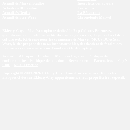
Actualités Marvel Studios
Interviews des acteurs
Actualités DC Studios
Emissions
Actualités Netflix
La Rédaction
Actualités Star Wars
Chronologie Marvel
Eklecty-City, média francophone dédié à la Pop Culture. Retrouvez
quotidiennement toute l’actualité du cinéma, des séries, du jeu vidéo et de la
culture web. Référence pour les communautés Marvel (MCU), DC et Star
Wars, le site propose des news incontournables, des dossiers de fond et des
interviews exclusives axés sur l'analyse et le décryptage.
Accueil
A Propos
Contact
Mentions Légales
Politique de
confidentialité
Politique de notation
Recrutement
Partenaires
Pop'N
Chill
MCU Timeline
Copyright © 2009-2026 Eklecty-City - Tous droits réservés. Toutes les
marques citées sur Eklecty-City appartiennent à leur propriétaire respectif.