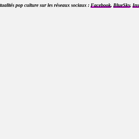
ctualités pop culture sur les réseaux sociaux :
Facebook
,
BlueSky
,
In