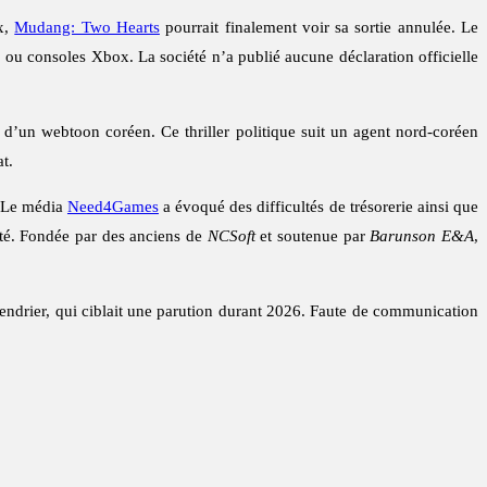
x,
Mudang: Two Hearts
pourrait finalement voir sa sortie annulée. Le
S5 ou consoles Xbox. La société n’a publié aucune déclaration officielle
un webtoon coréen. Ce thriller politique suit un agent nord-coréen
t.
n. Le média
Need4Games
a évoqué des difficultés de trésorerie ainsi que
iété. Fondée par des anciens de
NCSoft
et soutenue par
Barunson E&A
,
calendrier, qui ciblait une parution durant 2026. Faute de communication