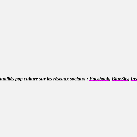
ctualités pop culture sur les réseaux sociaux :
Facebook
,
BlueSky
,
In