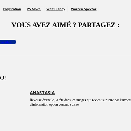
Playstation
PS Move
Walt Disney
Warren Spector
VOUS AVEZ AIMÉ ? PARTAGEZ :
menter
J !
ANASTASIA
Rêveuse éternelle, la tête dans les nuages qui revient sur terre par l'invoca
d'information option couteau suisse.