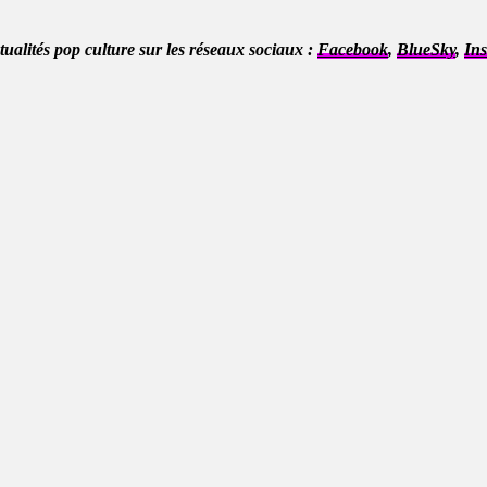
ctualités pop culture sur les réseaux sociaux :
Facebook
,
BlueSky
,
In