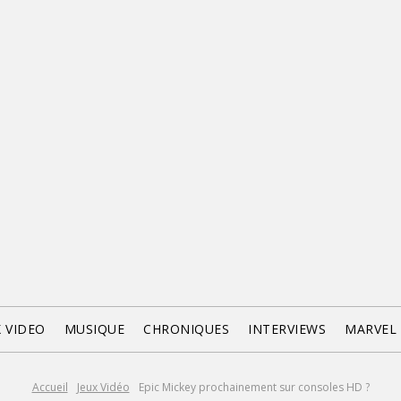
X VIDEO
MUSIQUE
CHRONIQUES
INTERVIEWS
MARVEL
Accueil
Jeux Vidéo
Epic Mickey prochainement sur consoles HD ?