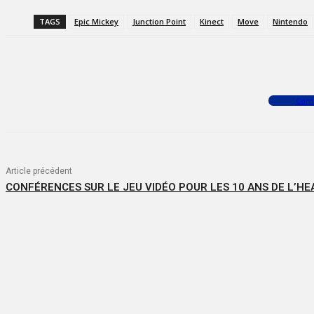
TAGS
Epic Mickey
Junction Point
Kinect
Move
Nintendo
Facebook
X
WhatsApp
Com
Article précédent
CONFÉRENCES SUR LE JEU VIDÉO POUR LES 10 ANS DE L’HEA