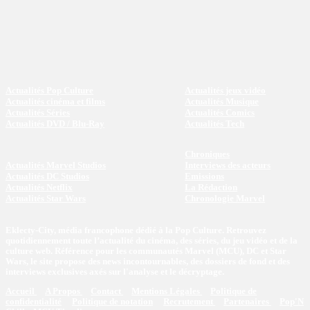
Actualités Pop Culture
Actualités jeux vidéo
Actualités cinéma et films
Actualités Musique
Actualités Séries
Actualités Comics
Actualités DVD / Blu-Ray
Actualités Tech
Chroniques
Actualités Marvel Studios
Interviews des acteurs
Actualités DC Studios
Emissions
Actualités Netflix
La Rédaction
Actualités Star Wars
Chronologie Marvel
Eklecty-City, média francophone dédié à la Pop Culture. Retrouvez
quotidiennement toute l’actualité du cinéma, des séries, du jeu vidéo et de la
culture web. Référence pour les communautés Marvel (MCU), DC et Star
Wars, le site propose des news incontournables, des dossiers de fond et des
interviews exclusives axés sur l'analyse et le décryptage.
Accueil
A Propos
Contact
Mentions Légales
Politique de
confidentialité
Politique de notation
Recrutement
Partenaires
Pop'N