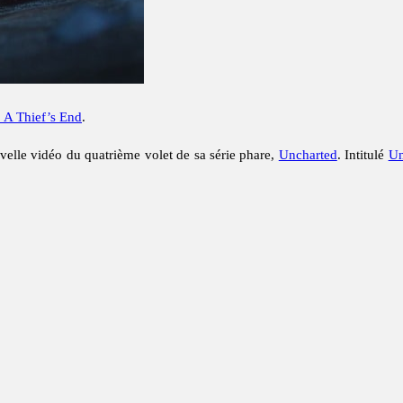
: A Thief’s End
.
velle vidéo du quatrième volet de sa série phare,
Uncharted
. Intitulé
Un