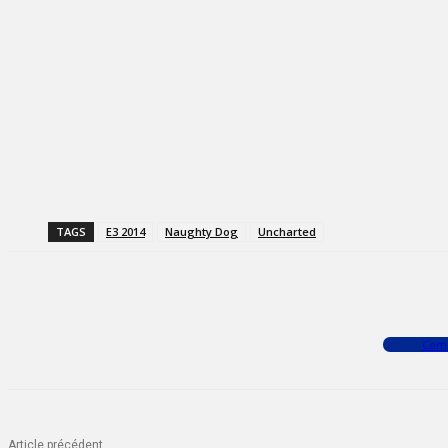
TAGS
E3 2014
Naughty Dog
Uncharted
Facebook
X
WhatsApp
Com
Article précédent