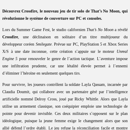
Découvrez Crossfire, le nouveau jeu de tir solo de That’s No Moon, qui
révolutionne le système de couverture sur PC et consoles.
Lors du Summer Game Fest, le studio californien
That’s No Moon
a révélé
Crossfire
, une déclinaison en solitaire d’un titre multijoueur du
développeur coréen
Smilegate
. Prévue sur PC, PlayStation 5 et Xbox Series
X/S à une date inconnue, cette création s’appuie sur le moteur
Unreal
Engine 5
pour renouveler le genre de l’action tactique. L’aventure impose
une infiltration prudente, car une létalité élevée permet à l’ennemi
d’éliminer l’héroïne en seulement quelques tirs.
Pour survivre, les joueurs contrôlent la soldate Layla Qassam, incarnée par
Claudia Doumit, qui collabore avec un partenaire géré par l’intelligence
artificielle nommé Delroy Cross, joué par Ricky Whittle. Alors que Layla
utilise un armement classique, son coéquipier emploie une technologie de
pointe pour devenir invisible. Ces deux militaires s’opposent sur le plan
idéologique, puisque la jeune femme exige le changement alors que son
allié défend l’ordre établi. Le jeu refuse la réconciliation facile et montre