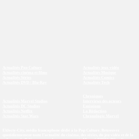
Actualités Pop Culture
Actualités jeux vidéo
Actualités cinéma et films
Actualités Musique
Actualités Séries
Actualités Comics
Actualités DVD / Blu-Ray
Actualités Tech
Chroniques
Actualités Marvel Studios
Interviews des acteurs
Actualités DC Studios
Emissions
Actualités Netflix
La Rédaction
Actualités Star Wars
Chronologie Marvel
Eklecty-City, média francophone dédié à la Pop Culture. Retrouvez
quotidiennement toute l’actualité du cinéma, des séries, du jeu vidéo et de la