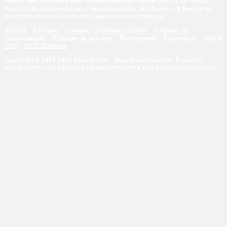
culture web. Référence pour les communautés Marvel (MCU), DC et Star
Wars, le site propose des news incontournables, des dossiers de fond et des
interviews exclusives axés sur l'analyse et le décryptage.
Accueil
A Propos
Contact
Mentions Légales
Politique de
confidentialité
Politique de notation
Recrutement
Partenaires
Pop'N
Chill
MCU Timeline
Copyright © 2009-2026 Eklecty-City - Tous droits réservés. Toutes les
marques citées sur Eklecty-City appartiennent à leur propriétaire respectif.