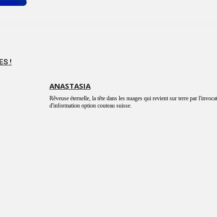
menter
S !
ANASTASIA
Rêveuse éternelle, la tête dans les nuages qui revient sur terre par l'invoca
d'information option couteau suisse.