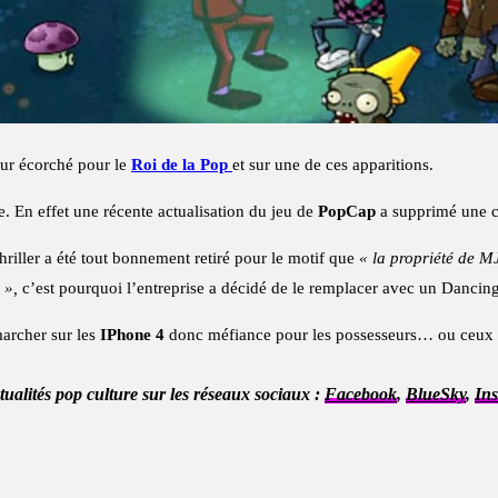
our écorché pour le
Roi de la Pop
et sur une de ces apparitions.
e. En effet une récente actualisation du jeu de
PopCap
a supprimé une c
Thriller a été tout bonnement retiré pour le motif que
« la propriété de M
n »,
c’est pourquoi l’entreprise a décidé de le remplacer avec un Dancing 
marcher sur les
IPhone 4
donc méfiance pour les possesseurs… ou ceux 
ctualités pop culture sur les réseaux sociaux :
Facebook
,
BlueSky
,
In