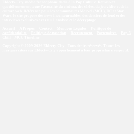
Eklecty-City, média francophone dédié à la Pop Culture. Retrouvez
quotidiennement toute l’actualité du cinéma, des séries, du jeu vidéo et de la
culture web. Référence pour les communautés Marvel (MCU), DC et Star
Wars, le site propose des news incontournables, des dossiers de fond et des
interviews exclusives axés sur l'analyse et le décryptage.
Accueil
A Propos
Contact
Mentions Légales
Politique de
confidentialité
Politique de notation
Recrutement
Partenaires
Pop'N
Chill
MCU Timeline
Copyright © 2009-2026 Eklecty-City - Tous droits réservés. Toutes les
marques citées sur Eklecty-City appartiennent à leur propriétaire respectif.