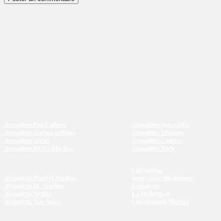
Actualités Pop Culture
Actualités jeux vidéo
Actualités cinéma et films
Actualités Musique
Actualités Séries
Actualités Comics
Actualités DVD / Blu-Ray
Actualités Tech
Chroniques
Actualités Marvel Studios
Interviews des acteurs
Actualités DC Studios
Emissions
Actualités Netflix
La Rédaction
Actualités Star Wars
Chronologie Marvel