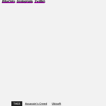
BlueSky
,
Instagram
,
Twitter
.
TAGS
Assassin's Creed
Ubisoft