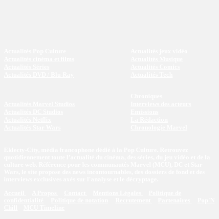
Actualités Pop Culture
Actualités jeux vidéo
Actualités cinéma et films
Actualités Musique
Actualités Séries
Actualités Comics
Actualités DVD / Blu-Ray
Actualités Tech
Chroniques
Actualités Marvel Studios
Interviews des acteurs
Actualités DC Studios
Emissions
Actualités Netflix
La Rédaction
Actualités Star Wars
Chronologie Marvel
Eklecty-City, média francophone dédié à la Pop Culture. Retrouvez
quotidiennement toute l’actualité du cinéma, des séries, du jeu vidéo et de la
culture web. Référence pour les communautés Marvel (MCU), DC et Star
Wars, le site propose des news incontournables, des dossiers de fond et des
interviews exclusives axés sur l'analyse et le décryptage.
Accueil
A Propos
Contact
Mentions Légales
Politique de
confidentialité
Politique de notation
Recrutement
Partenaires
Pop'N
Chill
MCU Timeline