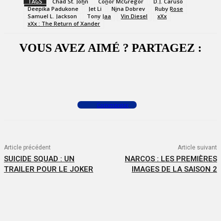
TAGS
Chad St. John
Conor McGregor
D.J. Caruso
Deepika Padukone
Jet Li
Nina Dobrev
Ruby Rose
Samuel L. Jackson
Tony Jaa
Vin Diesel
xXx
xXx : The Return of Xander
VOUS AVEZ AIMÉ ? PARTAGEZ :
Facebook
X
WhatsApp
Commenter
Article précédent
Article suivant
SUICIDE SQUAD : UN
NARCOS : LES PREMIÈRES
TRAILER POUR LE JOKER
IMAGES DE LA SAISON 2