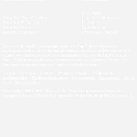
Chroniques
Actualités Marvel Studios
Interviews des acteurs
Actualités DC Studios
Emissions
Actualités Netflix
La Rédaction
Actualités Star Wars
Chronologie Marvel
Eklecty-City, média francophone dédié à la Pop Culture. Retrouvez
quotidiennement toute l’actualité du cinéma, des séries, du jeu vidéo et de la
culture web. Référence pour les communautés Marvel (MCU), DC et Star
Wars, le site propose des news incontournables, des dossiers de fond et des
interviews exclusives axés sur l'analyse et le décryptage.
Accueil
A Propos
Contact
Mentions Légales
Politique de
confidentialité
Politique de notation
Recrutement
Partenaires
Pop'N
Chill
MCU Timeline
Copyright © 2009-2026 Eklecty-City - Tous droits réservés. Toutes les
marques citées sur Eklecty-City appartiennent à leur propriétaire respectif.