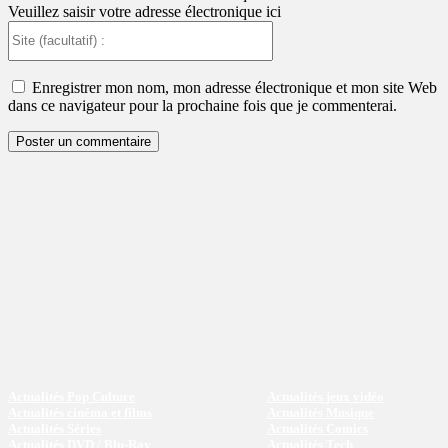
Veuillez saisir votre adresse électronique ici
Site
(facultatif)
:
Enregistrer mon nom, mon adresse électronique et mon site Web
dans ce navigateur pour la prochaine fois que je commenterai.
Actualités Pop Culture
Actualités jeux vidéo
Actualités cinéma et films
Actualités Musique
Actualités Séries
Actualités Comics
Actualités DVD / Blu-Ray
Actualités Tech