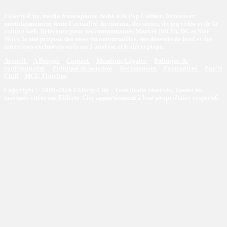
Eklecty-City, média francophone dédié à la Pop Culture. Retrouvez
quotidiennement toute l’actualité du cinéma, des séries, du jeu vidéo et de la
culture web. Référence pour les communautés Marvel (MCU), DC et Star
Wars, le site propose des news incontournables, des dossiers de fond et des
interviews exclusives axés sur l'analyse et le décryptage.
Accueil
A Propos
Contact
Mentions Légales
Politique de
confidentialité
Politique de notation
Recrutement
Partenaires
Pop'N
Chill
MCU Timeline
Copyright © 2009-2026 Eklecty-City - Tous droits réservés. Toutes les
marques citées sur Eklecty-City appartiennent à leur propriétaire respectif.