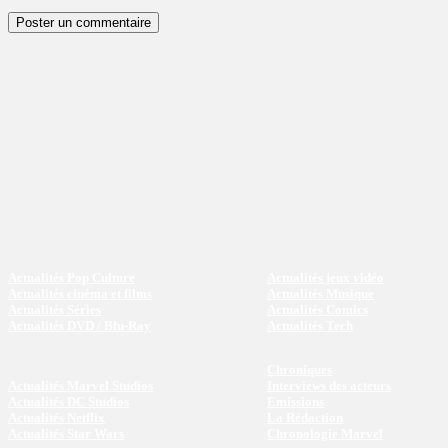
Actualités Pop Culture
Actualités jeux vidéo
Actualités cinéma et films
Actualités Musique
Actualités Séries
Actualités Comics
Actualités DVD / Blu-Ray
Actualités Tech
Chroniques
Actualités Marvel Studios
Interviews des acteurs
Actualités DC Studios
Emissions
Actualités Netflix
La Rédaction
Actualités Star Wars
Chronologie Marvel