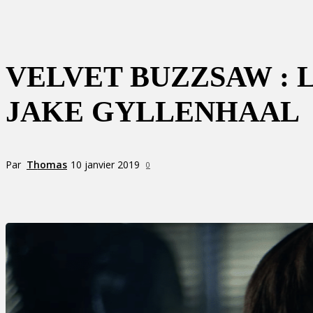
VELVET BUZZSAW :
JAKE GYLLENHAAL
Par
Thomas
10 janvier 2019
0
Partager