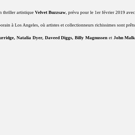
thriller artistique
Velvet Buzzsaw
, prévu pour le 1er février 2019 ave
porain à Los Angeles, où artistes et collectionneurs richissimes sont prê
urridge, Natalia Dyer, Daveed Diggs, Billy Magnussen
et
John Malk