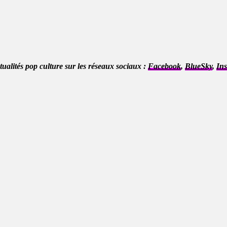
ctualités pop culture sur les réseaux sociaux :
Facebook
,
BlueSky
,
In