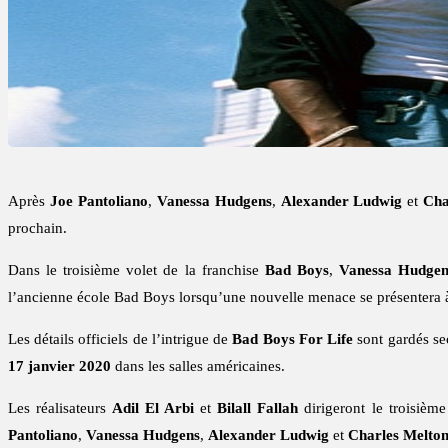
Après
Joe Pantoliano
,
Vanessa Hudgens
,
Alexander Ludwig
et
Cha
prochain.
Dans le troisième volet de la franchise
Bad Boys
,
Vanessa Hudgen
l’ancienne école Bad Boys lorsqu’une nouvelle menace se présentera à 
Les détails officiels de l’intrigue de
Bad Boys For Life
sont gardés sec
17 janvier 2020
dans les salles américaines.
Les réalisateurs
Adil El Arbi
et
Bilall Fallah
dirigeront le troisièm
Pantoliano
,
Vanessa Hudgens
,
Alexander Ludwig
et
Charles Melto