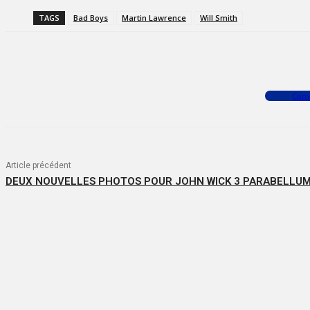
TAGS
Bad Boys
Martin Lawrence
Will Smith
Facebook
X
WhatsApp
Com
Article précédent
DEUX NOUVELLES PHOTOS POUR JOHN WICK 3 PARABELLU