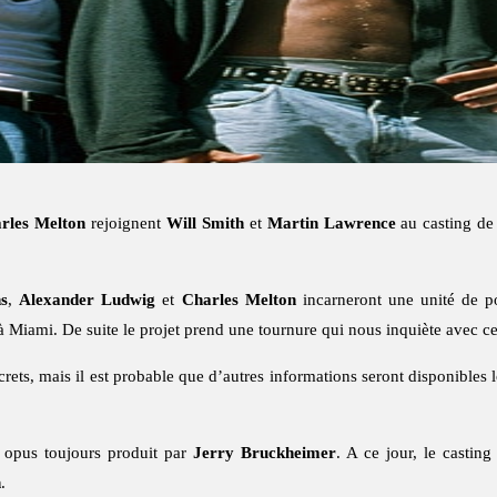
rles Melton
rejoignent
Will Smith
et
Martin Lawrence
au casting d
s
,
Alexander Ludwig
et
Charles Melton
incarneront une unité de po
Miami. De suite le projet prend une tournure qui nous inquiète avec ce
rets, mais il est probable que d’autres informations seront disponibles 
e opus toujours produit par
Jerry Bruckheimer
. A ce jour, le castin
n
.