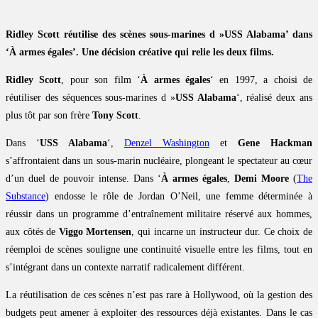
Ridley Scott réutilise des scènes sous-marines d »USS Alabama’ dans
‘À armes égales’. Une décision créative qui relie les deux films.
Ridley Scott
, pour son film ‘
À armes égales
‘ en 1997, a choisi de
réutiliser des séquences sous-marines d »
USS Alabama
‘, réalisé deux ans
plus tôt par son frère
Tony Scott
.
Dans ‘
USS Alabama
‘,
Denzel Washington
et
Gene Hackman
s’affrontaient dans un sous-marin nucléaire, plongeant le spectateur au cœur
d’un duel de pouvoir intense. Dans ‘
À armes égales
,
Demi Moore
(
The
Substance
) endosse le rôle de Jordan O’Neil, une femme déterminée à
réussir dans un programme d’entraînement militaire réservé aux hommes,
aux côtés de
Viggo Mortensen
, qui incarne un instructeur dur. Ce choix de
réemploi de scènes souligne une continuité visuelle entre les films, tout en
s’intégrant dans un contexte narratif radicalement différent.
La réutilisation de ces scènes n’est pas rare à Hollywood, où la gestion des
budgets peut amener à exploiter des ressources déjà existantes. Dans le cas