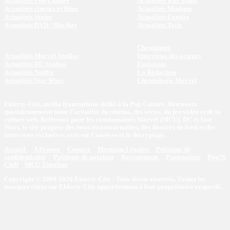
Actualités Pop Culture
Actualités jeux vidéo
Actualités cinéma et films
Actualités Musique
Actualités Séries
Actualités Comics
Actualités DVD / Blu-Ray
Actualités Tech
Chroniques
Actualités Marvel Studios
Interviews des acteurs
Actualités DC Studios
Emissions
Actualités Netflix
La Rédaction
Actualités Star Wars
Chronologie Marvel
Eklecty-City, média francophone dédié à la Pop Culture. Retrouvez
quotidiennement toute l’actualité du cinéma, des séries, du jeu vidéo et de la
culture web. Référence pour les communautés Marvel (MCU), DC et Star
Wars, le site propose des news incontournables, des dossiers de fond et des
interviews exclusives axés sur l'analyse et le décryptage.
Accueil
A Propos
Contact
Mentions Légales
Politique de
confidentialité
Politique de notation
Recrutement
Partenaires
Pop'N
Chill
MCU Timeline
Copyright © 2009-2026 Eklecty-City - Tous droits réservés. Toutes les
marques citées sur Eklecty-City appartiennent à leur propriétaire respectif.